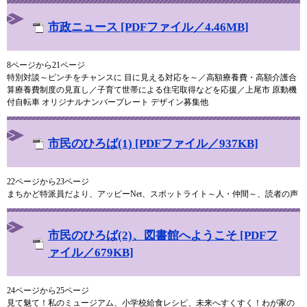
市政ニュース [PDFファイル／4.46MB]
8ページから21ページ
特別対談～ピンチをチャンスに 目に見える対応を～／高額療養費・高額介護合
算療養費制度の見直し／子育て世帯による住宅取得などを応援／上尾市 原動機
付自転車 オリジナルナンバープレート デザイン募集他
市民のひろば(1) [PDFファイル／937KB]
22ページから23ページ
まちかど特派員だより、アッピーNet、スポットライト～人・仲間～、読者の声
市民のひろば(2)、図書館へようこそ [PDFフ
ァイル／679KB]
24ページから25ページ
見て魅て！私のミュージアム、小学校給食レシピ、未来へすくすく！わが家の