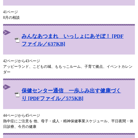
41ページ
8月の相談
みんなあつまれ いっしょにあそぼ！ [PDF
ファイル／637KB]
42ページから43ページ
アッピーランド、こどもの城、ももっこルーム、子育て拠点、イベントカレン
ダー
保健センター通信 一歩ふみ出す健康づく
り [PDFファイル／575KB]
44ページから45ページ
熱中症にご注意を 他、母子・成人・精神保健事業スケジュール、平日夜間・休
日診療、今月の健康