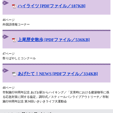
ハイライツ [PDFファイル／187KB]
46ページ
外国語情報コーナー
上尾歴史散歩 [PDFファイル／536KB]
47ページ
祭りばやしとコンクール
あげたて！NEWS [PDFファイル／334KB]
48ページ
市制施行60周年記念 あげお駅からハイキング／「災害時における建築物等に係
る応急対策に関する協定」調印式／スティールパンライブアウトリーチ／市制
施行60周年記念 第34回いきいきライフ大運動会