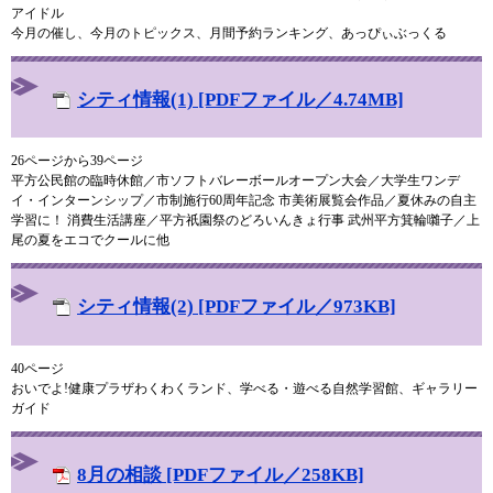
アイドル
今月の催し、今月のトピックス、月間予約ランキング、あっぴぃぶっくる
シティ情報(1) [PDFファイル／4.74MB]
26ページから39ページ
平方公民館の臨時休館／市ソフトバレーボールオープン大会／大学生ワンデ
イ・インターンシップ／市制施行60周年記念 市美術展覧会作品／夏休みの自主
学習に！ 消費生活講座／平方祇園祭のどろいんきょ行事 武州平方箕輪囃子／上
尾の夏をエコでクールに他
シティ情報(2) [PDFファイル／973KB]
40ページ
おいでよ!健康プラザわくわくランド、学べる・遊べる自然学習館、ギャラリー
ガイド
8月の相談 [PDFファイル／258KB]