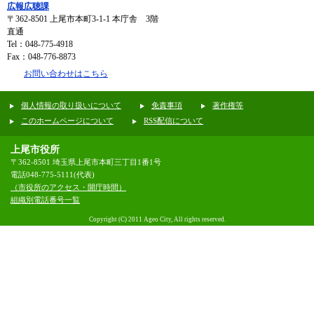
広報広聴課
〒362-8501
上尾市本町3-1-1 本庁舎 3階
直通
Tel：048-775-4918
Fax：048-776-8873
お問い合わせはこちら
個人情報の取り扱いについて
免責事項
著作権等
このホームページについて
RSS配信について
上尾市役所
〒362-8501 埼玉県上尾市本町三丁目1番1号
電話048-775-5111(代表)
（市役所のアクセス・開庁時間）
組織別電話番号一覧
Copyright (C) 2011 Ageo City, All rights reserved.