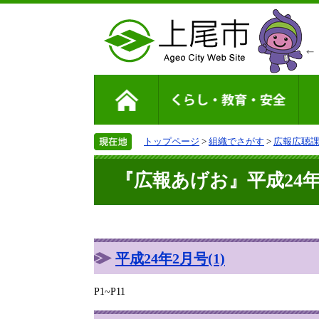
トップページ
>
組織でさがす
>
広報広聴
『広報あげお』平成24年2
平成24年2月号(1)
P1~P11