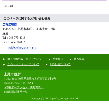
P37～40
このページに関するお問い合わせ先
広報広聴課
〒362-8501
上尾市本町3-1-1 本庁舎 3階
直通
Tel：048-775-4918
Fax：048-776-8873
お問い合わせはこちら
個人情報の取り扱いについて
免責事項
著作権等
このホームページについて
RSS配信について
上尾市役所
〒362-8501 埼玉県上尾市本町三丁目1番1号
電話048-775-5111(代表)
（市役所のアクセス・開庁時間）
組織別電話番号一覧
Copyright (C) 2011 Ageo City, All rights reserved.