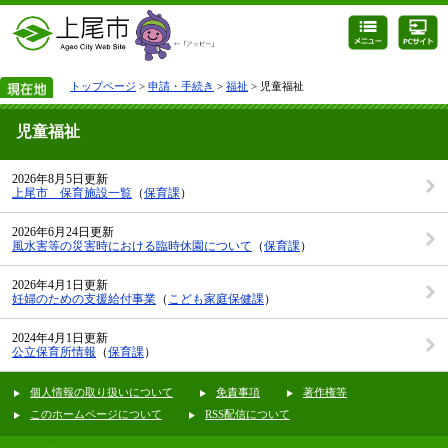
トップページ
>
申請・手続き
>
福祉
> 児童福祉
児童福祉
2026年8月5日更新
上尾市 保育施設一覧
（
保育課
）
2026年6月24日更新
風水害等の災害時における臨時休園について
（
保育課
）
2026年4月1日更新
妊婦のための支援給付事業
（
こども家庭保健課
）
2024年4月1日更新
公立保育所情報
（
保育課
）
個人情報の取り扱いについて
免責事項
著作権等
このホームページについて
RSS配信について