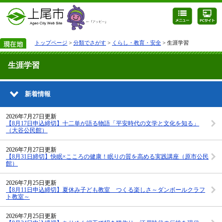
トップページ
>
分類でさがす
>
くらし・教育・安全
> 生涯学習
生涯学習
新着情報
2026年7月27日更新
【8月17日申込締切】十二単が語る物語「平安時代の文学と文化を知る」
（大谷公民館）
2026年7月27日更新
【8月31日締切】快眠×こころの健康！眠りの質を高める実践講座（原市公民
館）
2026年7月25日更新
【8月11日申込締切】夏休み子ども教室 つくる楽しさ～ダンボールクラフ
ト教室～
2026年7月25日更新