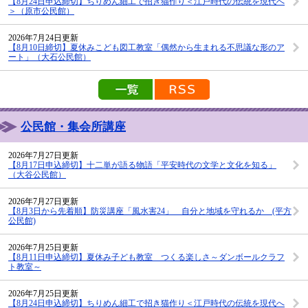
【8月24日申込締切】ちりめん細工で招き猫作り＜江戸時代の伝統を現代へ
＞（原市公民館）
2026年7月24日更新
【8月10日締切】夏休みこども図工教室「偶然から生まれる不思議な形のア
ート」（大石公民館）
新着情報の一覧を見る
新着情報のRSS配信
公民館・集会所講座
2026年7月27日更新
【8月17日申込締切】十二単が語る物語「平安時代の文学と文化を知る」
（大谷公民館）
2026年7月27日更新
【8月3日から先着順】防災講座「風水害24」 自分と地域を守れるか (平方
公民館)
2026年7月25日更新
【8月11日申込締切】夏休み子ども教室 つくる楽しさ～ダンボールクラフ
ト教室～
2026年7月25日更新
【8月24日申込締切】ちりめん細工で招き猫作り＜江戸時代の伝統を現代へ