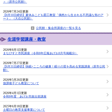
＞（原市公民館）
2026年7月24日更新
【8月10日締切】夏休みこども図工教室「偶然から生まれる不思議な形のア
ート」（大石公民館）
公民館・集会所講座の一覧を見る
生涯学習講座・教室
2026年8月1日更新
まなびすと市民講座（令和8年広報あげお8月号掲載分）
2026年7月27日更新
【8月31日締切】快眠×こころの健康！眠りの質を高める実践講座（原市公民
館）
2026年5月26日更新
放課後子ども教室について
2026年4月1日更新
令和8年度 あげお市政出前講座
2025年6月18日更新
土曜日の教育支援事業について