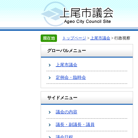
トップページ
>
上尾市議会
> 行政視察
グローバルメニュー
上尾市議会
定例会・臨時会
サイドメニュー
議会の内容
議長・副議長・議員
議会日程