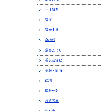
一般質問
議案
議会中継
会議録
議会だより
委員会活動
請願・陳情
傍聴
情報公開
行政視察