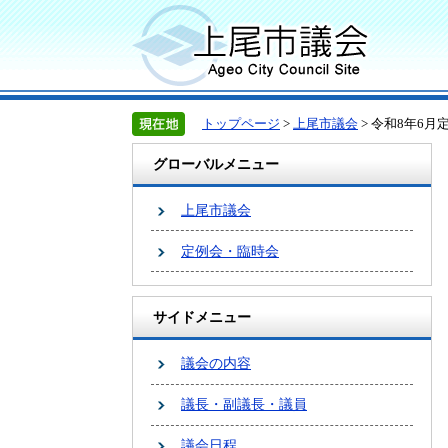
トップページ
>
上尾市議会
> 令和8年6
グローバルメニュー
上尾市議会
定例会・臨時会
サイドメニュー
議会の内容
議長・副議長・議員
議会日程