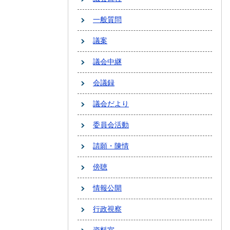
一般質問
議案
議会中継
会議録
議会だより
委員会活動
請願・陳情
傍聴
情報公開
行政視察