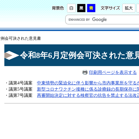
月定例会可決された意見書
令和8年6月定例会可決された意
印刷用ページを表示する
・議第4号議案
中東情勢の緊迫化に伴う影響から市内事業所を守る
・議第5号議案
新型コロナワクチン接種に係る診療録の長期保存に
・議第7号議案
再審開始決定に対する検察官の抗告を禁止する法改