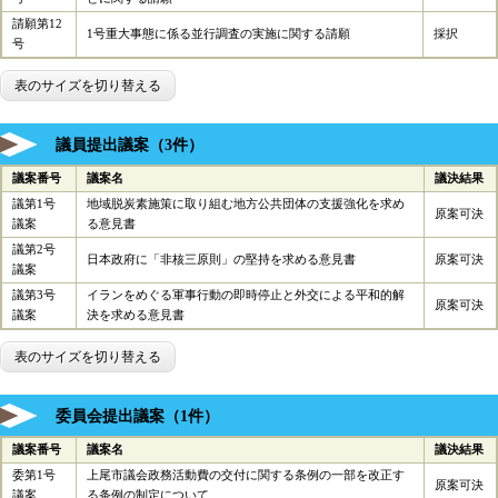
請願第12
1号重大事態に係る並行調査の実施に関する請願
採択
号
表のサイズを切り替える
議員提出議案（3件）
議案番号
議案名
議決結果
議第1号
地域脱炭素施策に取り組む地方公共団体の支援強化を求め
原案可決
議案
る意見書
議第2号
日本政府に「非核三原則」の堅持を求める意見書
原案可決
議案
議第3号
イランをめぐる軍事行動の即時停止と外交による平和的解
原案可決
議案
決を求める意見書
表のサイズを切り替える
委員会提出議案（1件）
議案番号
議案名
議決結果
委第1号
上尾市議会政務活動費の交付に関する条例の一部を改正す
原案可決
議案
る条例の制定について