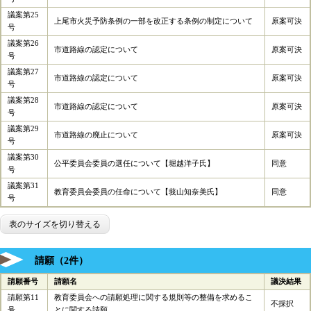
議案第25
上尾市火災予防条例の一部を改正する条例の制定について
原案可決
号
議案第26
市道路線の認定について
原案可決
号
議案第27
市道路線の認定について
原案可決
号
議案第28
市道路線の認定について
原案可決
号
議案第29
市道路線の廃止について
原案可決
号
議案第30
公平委員会委員の選任について【堀越洋子氏】
同意
号
議案第31
教育委員会委員の任命について【莪山知奈美氏】
同意
号
表のサイズを切り替える
請願（2件）
請願番号
請願名
議決結果
請願第11
教育委員会への請願処理に関する規則等の整備を求めるこ
不採択
号
とに関する請願