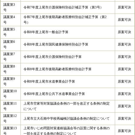
議案第3
令和7年度上尾市介護保険特別会計補正予算（第3号）
原案可決
号
議案第4
令和7年度上尾市後期高齢者医療特別会計補正予算（第2
原案可決
号
号）
議案第5
令和8年度上尾市一般会計予算
原案可決
号
議案第6
令和8年度上尾市国民健康保険特別会計予算
原案可決
号
議案第7
令和8年度上尾市介護保険特別会計予算
原案可決
号
議案第8
令和8年度上尾市後期高齢者医療特別会計予算
原案可決
号
議案第9
令和8年度上尾市水道事業会計予算
原案可決
号
議案第10
令和8年度上尾市公共下水道事業会計予算
原案可決
号
議案第11
上尾市空家等対策協議会条例の一部を改正する条例の制定
原案可決
号
について
議案第12
上尾市立大石南中学校再編検討協議会条例の制定について
原案可決
号
議案第13
上尾市いじめ問題対策連絡協議会等の設置に関する条例の
原案可決
号
一部を改正する条例の制定について