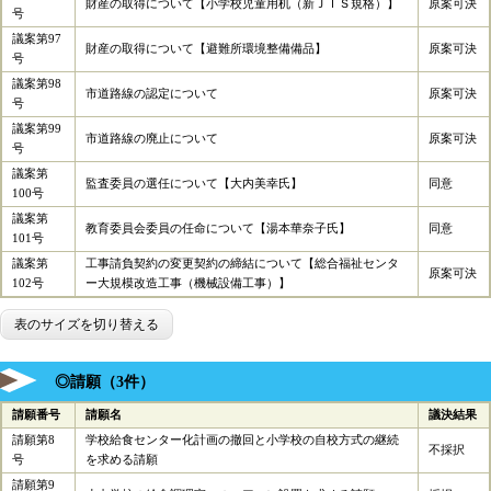
財産の取得について【小学校児童用机（新ＪＩＳ規格）】
原案可決
号
議案第97
財産の取得について【避難所環境整備備品】
原案可決
号
議案第98
市道路線の認定について
原案可決
号
議案第99
市道路線の廃止について
原案可決
号
議案第
監査委員の選任について【大内美幸氏】
同意
100号
議案第
教育委員会委員の任命について【湯本華奈子氏】
同意
101号
議案第
工事請負契約の変更契約の締結について【総合福祉センタ
原案可決
102号
ー大規模改造工事（機械設備工事）】
表のサイズを切り替える
◎請願（3件）
請願番号
請願名
議決結果
請願第8
学校給食センター化計画の撤回と小学校の自校方式の継続
不採択
号
を求める請願
請願第9