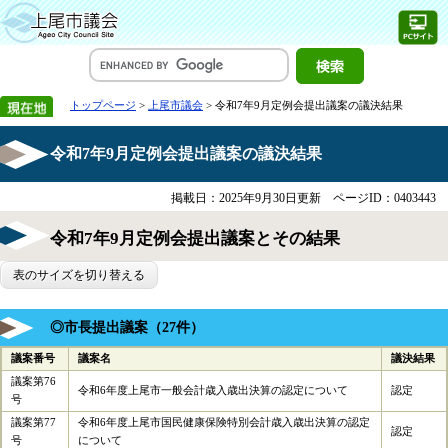
トップページ
>
上尾市議会
> 令和7年9月定例会提出議案の議決結果
令和7年9月定例会提出議案の議決結果
掲載日：2025年9月30日更新
ページID：0403443
令和7年9月定例会提出議案とその結果
表のサイズを切り替える
◎市長提出議案（27件）
議案番号
議案名
議決結果
議案第76
令和6年度上尾市一般会計歳入歳出決算の認定について
認定
号
議案第77
令和6年度上尾市国民健康保険特別会計歳入歳出決算の認定
認定
号
について