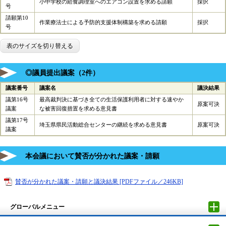
小中学校の給食調理室へのエアコン設置を求める請願
採択
号
請願第10
作業療法士による予防的支援体制構築を求める請願
採択
号
表のサイズを切り替える
◎議員提出議案（2件）
議案番号
議案名
議決結果
議第16号
最高裁判決に基づき全ての生活保護利用者に対する速やか
原案可決
議案
な被害回復措置を求める意見書
議第17号
埼玉県県民活動総合センターの継続を求める意見書
原案可決
議案
本会議において賛否が分かれた議案・請願
賛否が分かれた議案・請願と議決結果 [PDFファイル／246KB]
グローバルメニュー