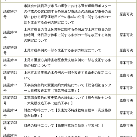
市議会の議員及び市長の選挙における選挙運動用ポスター
議案第87
の作成の公営に関する条例及び市議会の議員及び市長の選
原案可決
号
挙における選挙運動用ビラの作成の公営に関する条例の一
部を改正する条例の制定について
上尾市職員の育児休業等に関する条例及び上尾市職員の勤
議案第88
務時間、休日及び休暇に関する条例の一部を改正する条例
原案可決
号
の制定について
議案第89
上尾市税条例の一部を改正する条例の制定について
原案可決
号
議案第90
上尾市重度心身障害者医療費支給条例の一部を改正する条
原案可決
号
例の制定について
議案第91
上尾市水道事業給水条例の一部を改正する条例の制定につ
原案可決
号
いて
議案第92
工事請負契約の変更契約の締結について【総合福祉センタ
原案可決
号
ー大規模改造工事（電気設備工事）】
議案第93
工事請負契約の変更契約の締結について【総合福祉センタ
原案可決
号
ー大規模改造工事（建築工事）】
議案第94
財産の取得について【災害対応特殊救急自動車（高規格救
原案可決
号
急自動車）】
議案第95
財産の取得について【高規格救急自動車（非常用）】
原案可決
号
議案第96