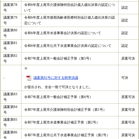
議案第78
令和6年度上尾市介護保険特別会計歳入歳出決算の認定につ
認定
号
いて
議案第79
令和6年度上尾市後期高齢者医療特別会計歳入歳出決算の認
認定
号
定について
議案第80
令和6年度上尾市水道事業会計決算の認定について
認定
号
議案第81
令和6年度上尾市公共下水道事業会計決算の認定について
認定
号
議案第82
令和7年度上尾市一般会計補正予算（第5号）
原案可決
号
※
-
議案第82号に対する附帯決議
可決
が提出され、全会一致で可決となりました。
議案第83
令和7年度上尾市一般会計補正予算（第6号）
原案可決
号
議案第84
令和7年度上尾市介護保険特別会計補正予算（第1号）
原案可決
号
議案第85
令和7年度上尾市水道事業会計補正予算（第2号）
原案可決
号
議案第86
令和7年度上尾市公共下水道事業会計補正予算（第2号）
原案可決
号