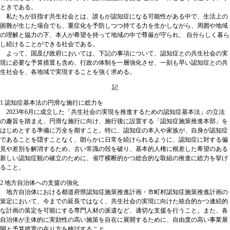
ときである。
私たちが目指す共生社会とは、誰もが認知症になる可能性がある中で、生活上の
困難が生じた場合でも、重症化を予防しつつ持てる力を生かしながら、周囲や地域
の理解と協力の下、本人が希望を持って地域の中で尊厳が守られ、 自分らしく暮ら
し続けることができる社会である。
よって、国及び政府においては、下記の事項について、認知症との共生社会の実
現に必要な予算措置も含め、行政の体制を一層強化させ、一刻も早い認知症との共
生社会を、各地域で実現することを強く求める。
記
1 認知症基本法の円滑な施行に総力を
2023年6月に成立した「共生社会の実現を推進するための認知症基本法」の立法
の趣旨を踏まえ、円滑な施行に向け、施行後に設置する「認知症施策推進本部」を
はじめとする準備に万全を期すこと。特に、認知症の本人や家族が、自身が認知症
であることを隠すことなく、朗らかに日常を続けられるように、認知症に対する偏
見や差別を解消するため、古い常識の殻を破り、基本的人権に根差した希望のある
新しい認知症観の確立のために、省庁横断的かつ総合的な取組の推進に総力を挙げ
ること。
2 地方自治体への支援の強化
地方自治体における都道府県認知症施策推進計画・市町村認知症施策推進計画の
策定において、今までの延長ではなく、共生社会の実現に向けた統合的かつ連続的
な計画の策定を可能にする専門人材の派遣など、適切な支援を行うこと。また、各
自治体が主体的に実効性の高い施策を自在に展開するために、自由度の高い事業展
開と予算措置の在り方を検討すること。