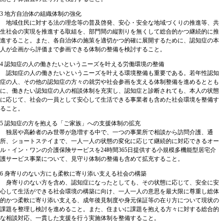
3 地方自治体の組織体制の強化
地域住民に対する法の理念等の普及啓発、安心・安全な地域づくりの推進等、共
生社会の実現を推進する取組を、部門間の縦割りを無くして総合的かつ継続的に推
進すること。また、各自治体の施策を適切かつ的確に展開するために、認知症の本
人が企画から評価まで参画できる体制の整備を検討すること。
4 認知症の人の働きたいというニーズを叶える労働環境の整備
認知症の人の働きたいというニーズを叶える環境整備も重要である。若年性認知
症の人、その他の認知症の方々の就労や社会参画を支える体制整備を進めるととも
に、働きたい認知症の人の相談体制を充実し、認知症と診断されても、本人の状態
に応じて、社会の一員として安心して生活できる事業者も含めた社会環境を整備す
ること。
5 認知症の方を抱える「ご家族」への支援体制の拡充
独居や高齢者のみ世帯が急増する中で、一つの事業所で相談から訪問介護、通
所、ショートステイまで、一人一人の状態の変化に応じて継続的に対応できるオー
ル・イン・ワンの介護保険サービスを24時間365日提供する小規模多機能型居宅介
護サービス事業について、見守り体制の整備も含めて拡充すること。
6 身寄りのない方にも柔軟に寄り添い支える社会の構築
身寄りのない方を含め、認知症になったとしても、その状態に応じて、安全に安
心して生活ができる社会環境の構築に向け、一人一人の意思を最大限に尊重し総体
的かつ柔軟に寄り添い支える、成年後見制度や身元保証等の在り方について現状の
課題を整理し検討を進めること。また、住まいに課題を抱える方々に対する総合的
な相談対応、一貫した支援を行う実施体制を整備すること。