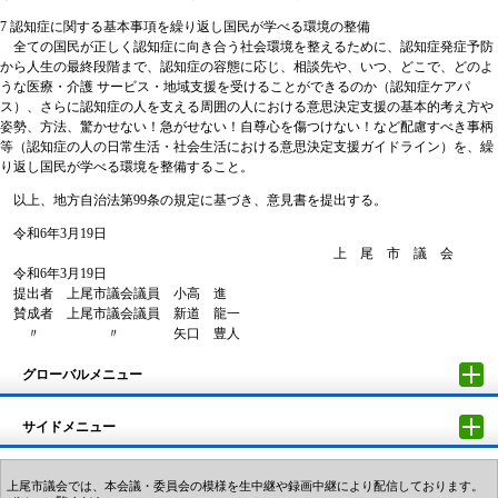
7 認知症に関する基本事項を繰り返し国民が学べる環境の整備
全ての国民が正しく認知症に向き合う社会環境を整えるために、認知症発症予防
から人生の最終段階まで、認知症の容態に応じ、相談先や、いつ、どこで、どのよ
うな医療・介護 サービス・地域支援を受けることができるのか（認知症ケアパ
ス）、さらに認知症の人を支える周囲の人における意思決定支援の基本的考え方や
姿勢、方法、驚かせない！急がせない！自尊心を傷つけない！など配慮すべき事柄
等（認知症の人の日常生活・社会生活における意思決定支援ガイドライン）を、繰
り返し国民が学べる環境を整備すること。
以上、地方自治法第99条の規定に基づき、意見書を提出する。
令和6年3月19日
上 尾 市 議 会
令和6年3月19日
提出者 上尾市議会議員 小高 進
賛成者 上尾市議会議員 新道 龍一
〃 〃 矢口 豊人
グローバルメニュー
サイドメニュー
上尾市議会では、本会議・委員会の模様を生中継や録画中継により配信しております。