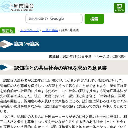
トップページ
>
上尾市議会
> 議第3号議案
議第3号議案
掲載日：2024年3月19日更新
ページID：0364090
認知症との共生社会の実現を求める意見書
認知症の高齢者が2025年には約700万人になると想定されている現実に対して、
認知症の人が尊厳を保持しつつ希望を持って暮らすことができるよう、認知症施策
を総合的かつ計画的に推進するための、共生社会の実現を推進する認知症基本法が
先の国会で成立した。現在、政府において、認知症と向き合う 「幸齢社会」 実現
会議を開催し、認知症の本人及びその家族をはじめ、認知症に関わる様々な方々か
ら幅広い意見を聴きながら、認知症基本法の施行に先立っての方針を取りまとめて
いる。
今こそ、認知症の人を含めた国民一人一人がその個性と能力を十分に発揮し、相
互に人格と個性を尊重しつつ支え合いながら共生する活力ある社会（＝共生社会）
の実現をという目的に向かって、認知症施策を国と地方が一体となって進めていく