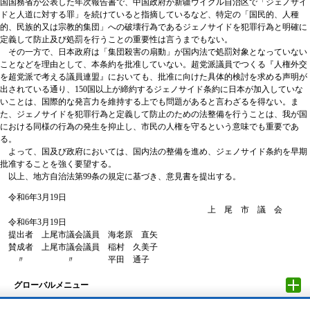
国国務省が公表した年次報告書で、中国政府が新疆ウイグル自治区で「ジェノサイ
ドと人道に対する罪」を続けていると指摘しているなど、特定の「国民的、人種
的、民族的又は宗教的集団」への破壊行為であるジェノサイドを犯罪行為と明確に
定義して防止及び処罰を行うことの重要性は言うまでもない。
その一方で、日本政府は「集団殺害の扇動」が国内法で処罰対象となっていない
ことなどを理由として、本条約を批准していない。超党派議員でつくる『人権外交
を超党派で考える議員連盟』においても、批准に向けた具体的検討を求める声明が
出されている通り、150国以上が締約するジェノサイド条約に日本が加入していな
いことは、国際的な発言力を維持する上でも問題があると言わざるを得ない。ま
た、ジェノサイドを犯罪行為と定義して防止のための法整備を行うことは、我が国
における同様の行為の発生を抑止し、市民の人権を守るという意味でも重要であ
る。
よって、国及び政府においては、国内法の整備を進め、ジェノサイド条約を早期
批准することを強く要望する。
以上、地方自治法第99条の規定に基づき、意見書を提出する。
令和6年3月19日
上 尾 市 議 会
令和6年3月19日
提出者 上尾市議会議員 海老原 直矢
賛成者 上尾市議会議員 稲村 久美子
〃 〃 平田 通子
グローバルメニュー