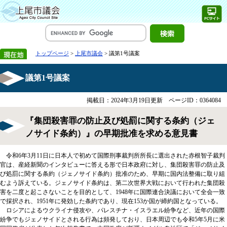
トップページ
>
上尾市議会
> 議第1号議案
議第1号議案
掲載日：2024年3月19日更新
ページID：0364084
『集団殺害罪の防止及び処罰に関する条約（ジェ
ノサイド条約）』の早期批准を求める意見書
令和6年3月11日に日本人で初めて国際刑事裁判所所長に選出された赤根智子裁判
官は、産経新聞のインタビューに答える形で日本政府に対し、集団殺害罪の防止及
び処罰に関する条約（ジェノサイド条約）批准のため、早期に国内法整備に取り組
むよう訴えている。ジェノサイド条約は、第二次世界大戦において行われた集団殺
害を二度と起こさないことを目的として、1948年に国際連合決議において全会一致
で採択され、1951年に発効した条約であり、現在153か国が締約国となっている。
ロシアによるウクライナ侵攻や、パレスチナ・イスラエル紛争など、近年の国際
紛争でもジェノサイドとされる行為は頻発しており、日本周辺でも令和5年5月に米