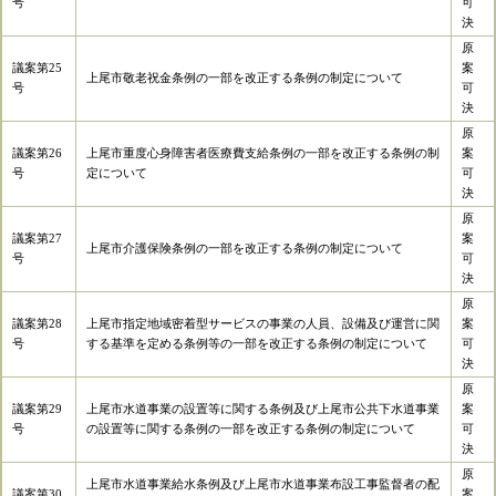
号
可
決
原
議案第25
案
上尾市敬老祝金条例の一部を改正する条例の制定について
号
可
決
原
議案第26
上尾市重度心身障害者医療費支給条例の一部を改正する条例の制
案
号
定について
可
決
原
議案第27
案
上尾市介護保険条例の一部を改正する条例の制定について
号
可
決
原
議案第28
上尾市指定地域密着型サービスの事業の人員、設備及び運営に関
案
号
する基準を定める条例等の一部を改正する条例の制定について
可
決
原
議案第29
上尾市水道事業の設置等に関する条例及び上尾市公共下水道事業
案
号
の設置等に関する条例の一部を改正する条例の制定について
可
決
原
上尾市水道事業給水条例及び上尾市水道事業布設工事監督者の配
議案第30
案