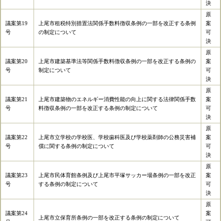
決
原
議案第19
上尾市租税特別措置法関係手数料徴収条例の一部を改正する条例
案
号
の制定について
可
決
原
議案第20
上尾市建築基準法等関係手数料徴収条例の一部を改正する条例の
案
号
制定について
可
決
原
議案第21
上尾市建築物のエネルギー消費性能の向上に関する法律関係手数
案
号
料徴収条例の一部を改正する条例の制定について
可
決
原
議案第22
上尾市立学校の学校医、学校歯科医及び学校薬剤師の公務災害補
案
号
償に関する条例の制定について
可
決
原
議案第23
上尾市民体育館条例及び上尾市平塚サッカー場条例の一部を改正
案
号
する条例の制定について
可
決
原
議案第24
案
上尾市立保育所条例の一部を改正する条例の制定について