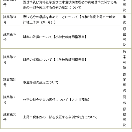
置基準及び資格基準並びに水道技術管理者の資格基準に関する条
号
可
例の一部を改正する条例の制定について
決
議案第31
専決処分の承認を求めることについて【令和5年度上尾市一般会
承
号
計補正予算（第9号）】
認
原
議案第32
案
財産の取得について【小学校教師用指導書】
号
可
決
原
議案第33
案
財産の取得について【小学校教師用指導書】
号
可
決
原
議案第34
案
市道路線の認定について
号
可
決
議案第35
同
公平委員会委員の選任について【大井川茂氏】
号
意
原
議案第36
案
上尾市税条例の一部を改正する条例の制定について
号
可
決