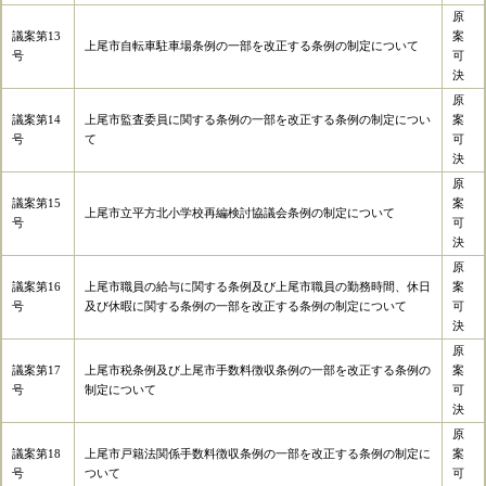
原
議案第13
案
上尾市自転車駐車場条例の一部を改正する条例の制定について
号
可
決
原
議案第14
上尾市監査委員に関する条例の一部を改正する条例の制定につい
案
号
て
可
決
原
議案第15
案
上尾市立平方北小学校再編検討協議会条例の制定について
号
可
決
原
議案第16
上尾市職員の給与に関する条例及び上尾市職員の勤務時間、休日
案
号
及び休暇に関する条例の一部を改正する条例の制定について
可
決
原
議案第17
上尾市税条例及び上尾市手数料徴収条例の一部を改正する条例の
案
号
制定について
可
決
原
議案第18
上尾市戸籍法関係手数料徴収条例の一部を改正する条例の制定に
案
号
ついて
可