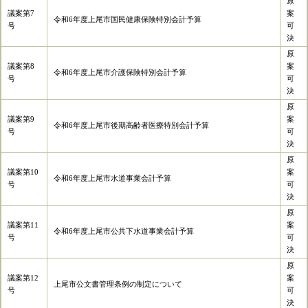
原
議案第7
案
令和6年度上尾市国民健康保険特別会計予算
号
可
決
原
議案第8
案
令和6年度上尾市介護保険特別会計予算
号
可
決
原
議案第9
案
令和6年度上尾市後期高齢者医療特別会計予算
号
可
決
原
議案第10
案
令和6年度上尾市水道事業会計予算
号
可
決
原
議案第11
案
令和6年度上尾市公共下水道事業会計予算
号
可
決
原
議案第12
案
上尾市公文書管理条例の制定について
号
可
決