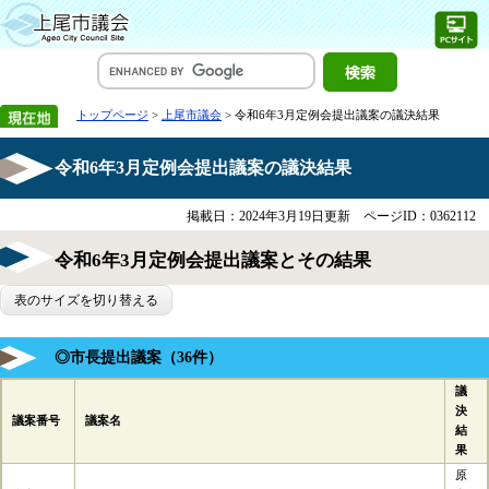
トップページ
>
上尾市議会
> 令和6年3月定例会提出議案の議決結果
令和6年3月定例会提出議案の議決結果
掲載日：2024年3月19日更新
ページID：0362112
令和6年3月定例会提出議案とその結果
表のサイズを切り替える
◎市長提出議案（36件）
議
決
議案番号
議案名
結
果
原