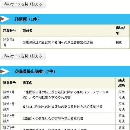
表のサイズを切り替える
◎請願（1件）
議決結
請願番号
請願名
果
請願第1
健康保険証廃止に関する国への意見書提出の請願
採択
号
表のサイズを切り替える
◎議員提出議案（7件）
議決
議案番号
議案名
結果
議第1号
『集団殺害罪の防止及び処罰に関する条約（ジェノサイド条
原案
議案
約）』の早期批准を求める意見書
可決
議第2号
原案
食品ロス削減への国民運動の更なる推進を求める意見書
議案
可決
議第3号
原案
認知症との共生社会の実現を求める意見書
議案
可決
議第4号
原案