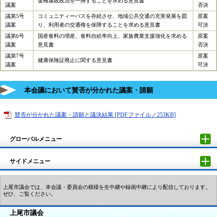
金権腐敗政治を一掃することを求める意見書
議案
否決
議第5号
コミュニティーバスを存続させ、地域公共交通の充実発展を図
原案
議案
り、利用者の交通権を保障することを求める意見書
可決
議第6号
国産食料の増産、食料自給率向上、家族農業支援強化を求める
原案
議案
意見書
否決
議第7号
原案
健康保険証廃止に関する意見書
議案
可決
本会議において賛否が分かれた議案・請願
賛否が分かれた議案・請願と議決結果 [PDFファイル／253KB]
グローバルメニュー
サイドメニュー
上尾市議会では、本会議・委員会の模様を生中継や録画中継により配信しております。
ぜひ、ご覧ください。
上尾市議会