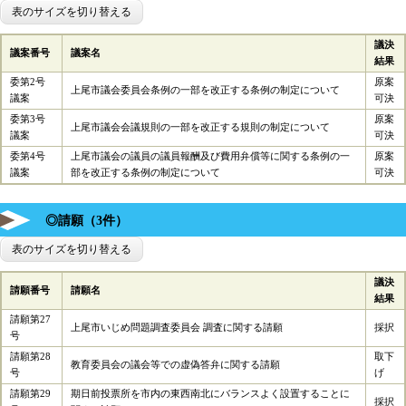
表のサイズを切り替える
議決
議案番号
議案名
結果
委第2号
原案
上尾市議会委員会条例の一部を改正する条例の制定について
議案
可決
委第3号
原案
上尾市議会会議規則の一部を改正する規則の制定について
議案
可決
委第4号
上尾市議会の議員の議員報酬及び費用弁償等に関する条例の一
原案
議案
部を改正する条例の制定について
可決
◎請願（3件）
表のサイズを切り替える
議決
請願番号
請願名
結果
請願第27
上尾市いじめ問題調査委員会 調査に関する請願
採択
号
請願第28
取下
教育委員会の議会等での虚偽答弁に関する請願
号
げ
請願第29
期日前投票所を市内の東西南北にバランスよく設置することに
採択