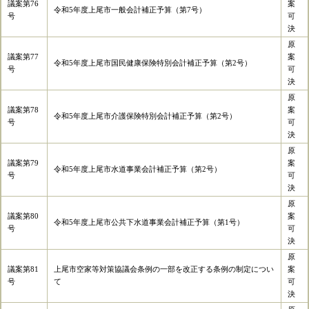
議案第76
案
令和5年度上尾市一般会計補正予算（第7号）
号
可
決
原
議案第77
案
令和5年度上尾市国民健康保険特別会計補正予算（第2号）
号
可
決
原
議案第78
案
令和5年度上尾市介護保険特別会計補正予算（第2号）
号
可
決
原
議案第79
案
令和5年度上尾市水道事業会計補正予算（第2号）
号
可
決
原
議案第80
案
令和5年度上尾市公共下水道事業会計補正予算（第1号）
号
可
決
原
議案第81
上尾市空家等対策協議会条例の一部を改正する条例の制定につい
案
号
て
可
決