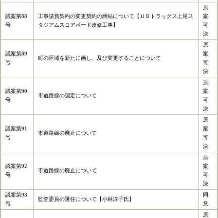
原
議案第88
工事請負契約の変更契約の締結について【ＵＤトラックス上尾ス
案
号
タジアムスコアボード改修工事】
可
決
原
議案第89
案
町の区域を新たに画し、及び変更することについて
号
可
決
原
議案第90
案
市道路線の認定について
号
可
決
原
議案第91
案
市道路線の廃止について
号
可
決
原
議案第92
案
市道路線の廃止について
号
可
決
議案第93
同
監査委員の選任について【小林淳子氏】
号
意
原