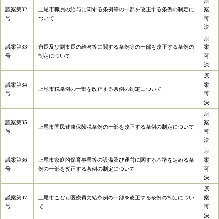
原
議案第82
上尾市職員の給与に関する条例等の一部を改正する条例の制定に
案
号
ついて
可
決
原
議案第83
市長及び副市長の給与等に関する条例等の一部を改正する条例の
案
号
制定について
可
決
原
議案第84
案
上尾市税条例の一部を改正する条例の制定について
号
可
決
原
議案第85
案
上尾市国民健康保険税条例の一部を改正する条例の制定について
号
可
決
原
議案第86
上尾市家庭的保育事業等の設備及び運営に関する基準を定める条
案
号
例の一部を改正する条例の制定について
可
決
原
議案第87
上尾市こども医療費支給条例の一部を改正する条例の制定につい
案
号
て
可
決