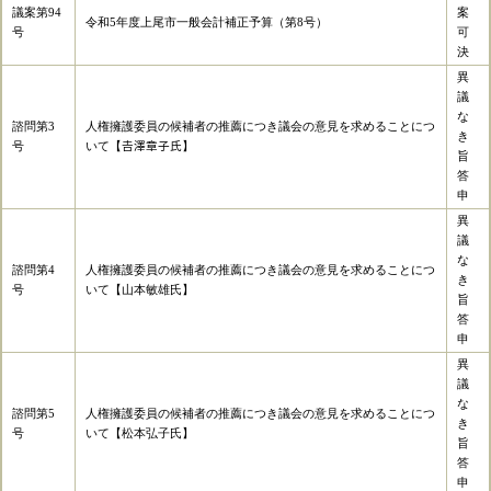
議案第94
案
令和5年度上尾市一般会計補正予算（第8号）
号
可
決
異
議
な
諮問第3
人権擁護委員の候補者の推薦につき議会の意見を求めることにつ
き
号
いて【𠮷澤章子氏】
旨
答
申
異
議
な
諮問第4
人権擁護委員の候補者の推薦につき議会の意見を求めることにつ
き
号
いて【山本敏雄氏】
旨
答
申
異
議
な
諮問第5
人権擁護委員の候補者の推薦につき議会の意見を求めることにつ
き
号
いて【松本弘子氏】
旨
答
申