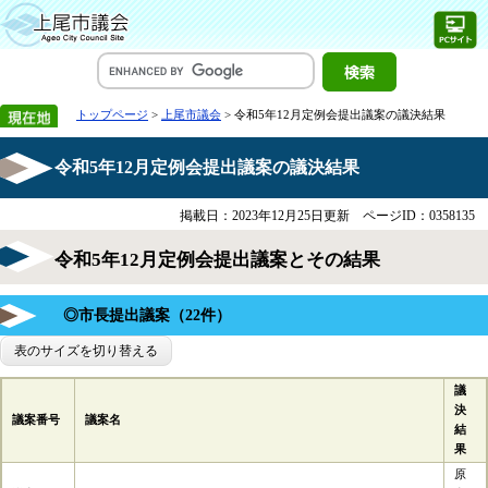
トップページ
>
上尾市議会
> 令和5年12月定例会提出議案の議決結果
令和5年12月定例会提出議案の議決結果
掲載日：2023年12月25日更新
ページID：0358135
令和5年12月定例会提出議案とその結果
◎市長提出議案（22件）
表のサイズを切り替える
議
決
議案番号
議案名
結
果
原