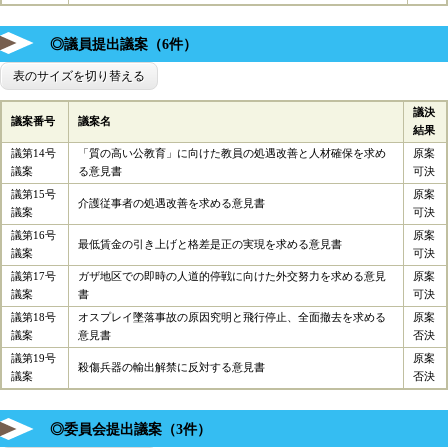
◎議員提出議案（6件）
表のサイズを切り替える
議決
議案番号
議案名
結果
議第14号
「質の高い公教育」に向けた教員の処遇改善と人材確保を求め
原案
議案
る意見書
可決
議第15号
原案
介護従事者の処遇改善を求める意見書
議案
可決
議第16号
原案
最低賃金の引き上げと格差是正の実現を求める意見書
議案
可決
議第17号
ガザ地区での即時の人道的停戦に向けた外交努力を求める意見
原案
議案
書
可決
議第18号
​オスプレイ墜落事故の原因究明と飛行停止、全面撤去を求める
原案
議案
意見書
否決
議第19号
原案
殺傷兵器の輸出解禁に反対する意見書
議案
否決
◎委員会提出議案（3件）