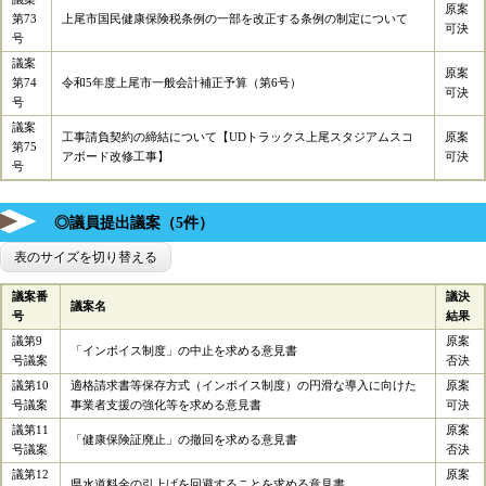
原案
第73
上尾市国民健康保険税条例の一部を改正する条例の制定について
可決
号
議案
原案
第74
令和5年度上尾市一般会計補正予算（第6号）
可決
号
議案
工事請負契約の締結について【UDトラックス上尾スタジアムスコ
原案
第75
アボード改修工事】
可決
号
◎議員提出議案（5件）
表のサイズを切り替える
議案番
議決
議案名
号
結果
議第9
原案
「インボイス制度」の中止を求める意見書
号議案
否決
議第10
適格請求書等保存方式（インボイス制度）の円滑な導入に向けた
原案
号議案
事業者支援の強化等を求める意見書
可決
議第11
原案
「健康保険証廃止」の撤回を求める意見書
号議案
否決
議第12
原案
県水道料金の引上げを回避することを求める意見書