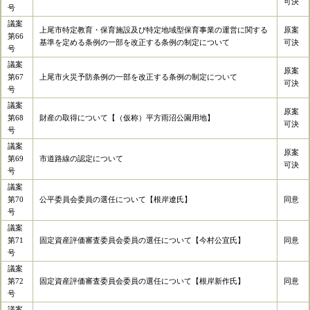
可決
号
議案
上尾市特定教育・保育施設及び特定地域型保育事業の運営に関する
原案
第66
基準を定める条例の一部を改正する条例の制定について
可決
号
議案
原案
第67
上尾市火災予防条例の一部を改正する条例の制定について
可決
号
議案
原案
第68
財産の取得について【（仮称）平方雨沼公園用地】
可決
号
議案
原案
第69
市道路線の認定について
可決
号
議案
第70
公平委員会委員の選任について【根岸遼氏】
同意
号
議案
第71
固定資産評価審査委員会委員の選任について【今村公宜氏】
同意
号
議案
第72
固定資産評価審査委員会委員の選任について【根岸新作氏】
同意
号
議案