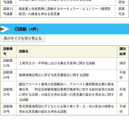
号議案
否決
議第13
脱炭素と自然再興に貢献するサーキュラー・エコノミー（循環型
原案
号議案
経済）の推進を求める意見書
可決
◎請願（4件）
表のサイズを切り替える
請願番
議決
請願名
号
結果
請願第
上尾市立小・中学校における働き方改革に関する請願
採択
23号
請願第
不採
健康保険証廃止に対する意見書提出に関する請願
24号
択
建設アスベスト被害の全面解決へ、アスベスト建材製造企業の基金
請願第
拠出等、「特定石綿被害建設業務労働者等に対する給付金等の支給
不採
25号
に関する法律」の改正を求める国への意見書の提出を求めるに関す
択
る請願
請願第
普天間基地周辺の子どもたちを取り巻く空・土・水の安全の保障を
不採
26号
求める意見書の提出を求める請願
択