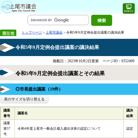
トップページ
>
上尾市議会
> 令和5年9月定例会提出議案の議決結果
令和5年9月定例会提出議案の議決結果
掲載日：2023年10月2日更新
ページID：0352409
令和5年9月定例会提出議案とその結果
◎市長提出議案（19件）
表のサイズを切り替える
議案
議決
議案名
番号
結果
議案
第57
令和4年度上尾市一般会計歳入歳出決算の認定について
認定
号