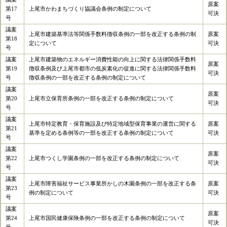
原案
第17
上尾市かわまちづくり協議会条例の制定について
可決
号
議案
上尾市建築基準法等関係手数料徴収条例の一部を改正する条例の制
原案
第18
定について
可決
号
議案
上尾市建築物のエネルギー消費性能の向上に関する法律関係手数料
原案
第19
徴収条例及び上尾市都市の低炭素化の促進に関する法律関係手数料
可決
号
徴収条例の一部を改正する条例の制定について
議案
原案
第20
上尾市立保育所条例の一部を改正する条例の制定について
可決
号
議案
上尾市特定教育・保育施設及び特定地域型保育事業の運営に関する
原案
第21
基準を定める条例等の一部を改正する条例の制定について
可決
号
議案
原案
第22
上尾市つくし学園条例の一部を改正する条例の制定について
可決
号
議案
上尾市障害福祉サービス事業所かしの木園条例の一部を改正する条
原案
第23
例の制定について
可決
号
議案
原案
第24
上尾市国民健康保険条例の一部を改正する条例の制定について
可決