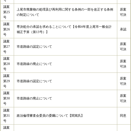
号
議案
上尾市廃棄物の処理及び再利用に関する条例の一部を改正する条例
原案
第25
の制定について
可決
号
議案
専決処分の承認を求めることについて【令和4年度上尾市一般会計
第26
承認
補正予算（第13号）】
号
議案
原案
第27
市道路線の認定について
可決
号
議案
原案
第28
市道路線の廃止について
可決
号
議案
原案
第29
市道路線の認定について
可決
号
議案
原案
第30
市道路線の廃止について
可決
号
議案
第31
政治倫理審査会委員の委嘱について【関篤氏】
同意
号
議案