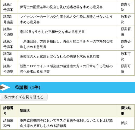
議第2
原案可
保育士の配置基準の見直し及び処遇改善を求める意見書
号議案
決
議第3
マイナンバーカードの交付率を地方交付税に反映させないよう
原案否
号議案
求める意見書
決
議第4
原案否
憲法9条を生かした平和外交を求める意見書
号議案
決
議第5
「原発回帰」方針を撤回し、再生可能エネルギーの本格的な推
原案否
号議案
進を求める意見書
決
議第6
原案可
認知症の人も家族も安心な社会の構築を求める意見書
号議案
決
議第7
新型コロナウイルス感染症の後遺症の方々の日常を守る取組の
原案可
号議案
強化を求める意見書
決
◎請願（1件）
表のサイズを切り替える
請願番
議決結
請願名
号
果
請願第
市内教育機関等においてマスク着脱を強制しないことおよび黙
採択
22号
食指導の見直しを求める請願書