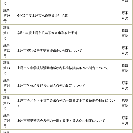
可決
号
議案
原案
第10
令和5年度上尾市水道事業会計予算
可決
号
議案
原案
第11
令和5年度上尾市公共下水道事業会計予算
可決
号
議案
原案
第12
上尾市犯罪被害者等支援条例の制定について
可決
号
議案
原案
第13
上尾市立中学校部活動地域移行推進協議会条例の制定について
可決
号
議案
原案
第14
上尾市学校給食運営委員会条例の制定について
可決
号
議案
上尾市子ども・子育て会議条例の一部を改正する条例の制定につい
原案
第15
て
可決
号
議案
原案
第16
上尾市環境審議会条例の一部を改正する条例の制定について
可決
号
議案