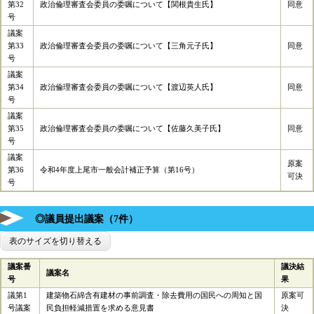
第32
政治倫理審査会委員の委嘱について【関根貴生氏】
同意
号
議案
第33
政治倫理審査会委員の委嘱について【三角元子氏】
同意
号
議案
第34
政治倫理審査会委員の委嘱について【渡辺英人氏】
同意
号
議案
第35
政治倫理審査会委員の委嘱について【佐藤久美子氏】
同意
号
議案
原案
第36
令和4年度上尾市一般会計補正予算（第16号）
可決
号
◎議員提出議案（7件）
表のサイズを切り替える
議案番
議決結
議案名
号
果
議第1
建築物石綿含有建材の事前調査・除去費用の国民への周知と国
原案可
号議案
民負担軽減措置を求める意見書
決