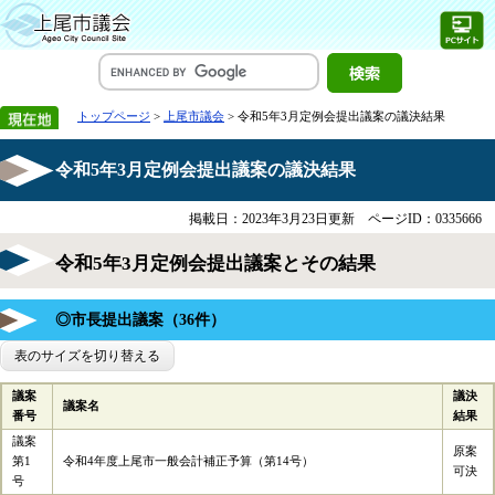
トップページ
>
上尾市議会
> 令和5年3月定例会提出議案の議決結果
令和5年3月定例会提出議案の議決結果
掲載日：2023年3月23日更新
ページID：0335666
令和5年3月定例会提出議案とその結果
◎市長提出議案（36件）
表のサイズを切り替える
議案
議決
議案名
番号
結果
議案
原案
第1
令和4年度上尾市一般会計補正予算（第14号）
可決
号