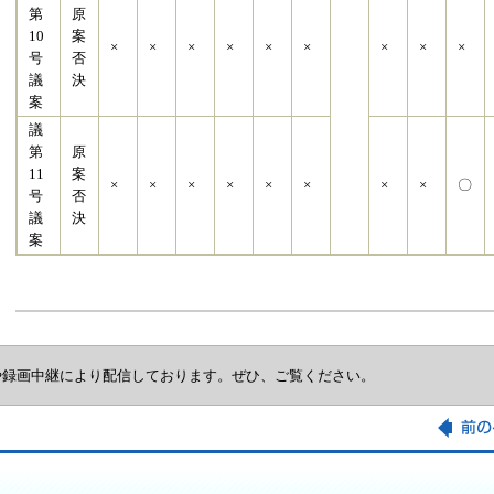
第
原
10
案
×
×
×
×
×
×
×
×
×
号
否
議
決
案
議
第
原
11
案
×
×
×
×
×
×
×
×
〇
号
否
議
決
案
や録画中継により配信しております。ぜひ、ご覧ください。