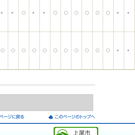
×
×
〇
×
×
〇
〇
〇
〇
〇
〇
×
×
〇
〇
〇
〇
〇
〇
〇
〇
〇
〇
〇
×
×