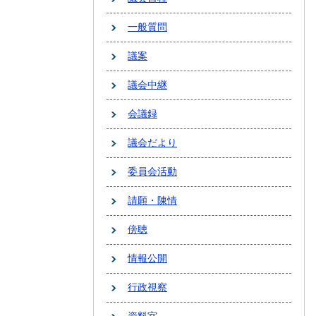
一般質問
議案
議会中継
会議録
議会だより
委員会活動
請願・陳情
傍聴
情報公開
行政視察