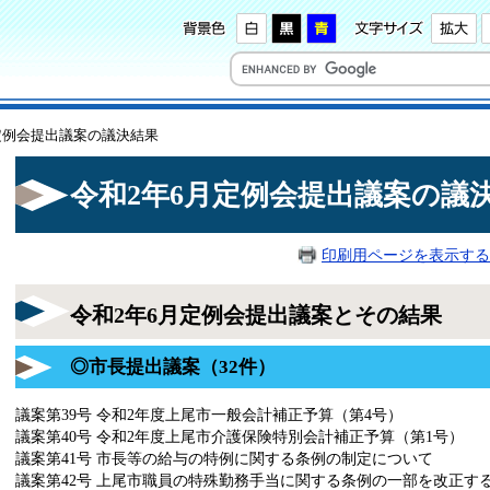
月定例会提出議案の議決結果
令和2年6月定例会提出議案の議
印刷用ページを表示する
令和2年6月定例会提出議案とその結果
◎市長提出議案（32件）
議案第39号 令和2年度上尾市一般会計補正予算（第4号）
議案第40号 令和2年度上尾市介護保険特別会計補正予算（第1号）
議案第41号 市長等の給与の特例に関する条例の制定について
議案第42号 上尾市職員の特殊勤務手当に関する条例の一部を改正す