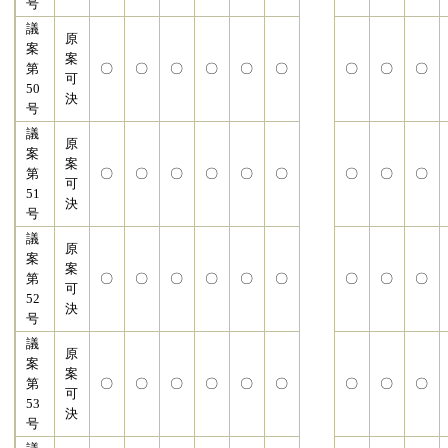
号
議
原
案
案
第
〇
〇
〇
〇
〇
〇
〇
〇
〇
可
50
決
号
議
原
案
案
第
〇
〇
〇
〇
〇
〇
〇
〇
〇
可
51
決
号
議
原
案
案
第
〇
〇
〇
〇
〇
〇
〇
〇
〇
可
52
決
号
議
原
案
案
第
〇
〇
〇
〇
〇
〇
〇
〇
〇
可
53
決
号