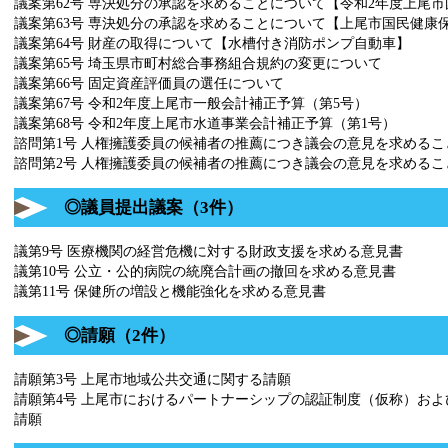
議案第62号 専決処分の承認を求めることについて【令和2年度上尾市
議案第63号 専決処分の承認を求めることについて【上尾市国民健康
議案第64号 財産の取得について【水槽付き消防ポンプ自動車】
議案第65号 埼玉県市町村総合事務組合規約の変更について
議案第66号 固定資産評価員の選任について
議案第67号 令和2年度上尾市一般会計補正予算（第5号）
議案第68号 令和2年度上尾市水道事業会計補正予算（第1号）
諮問第1号 人権擁護委員の候補者の推薦につき議会の意見を求めるこ
諮問第2号 人権擁護委員の候補者の推薦につき議会の意見を求めるこ
◎議員提出議案（3件）
議第9号 医療機関の経営危機に対する財政支援を求める意見書
議第10号 公立・公的病院の統廃合計画の撤回を求める意見書
議第11号 保健所の増設と機能強化を求める意見書
◎請願（2件）
請願第3号 上尾市地域公共交通に関する請願
請願第4号 上尾市におけるパートナーシップの認証制度（仮称）お
請願