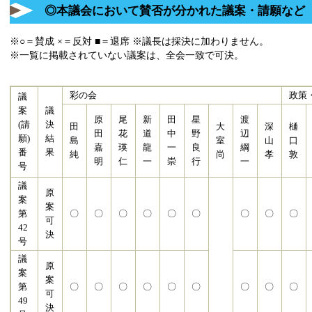
◎本議会において賛否が分かれた議案・請願など
※○＝賛成 ×＝反対 ■＝退席 ※議長は採決に加わりません。
※一覧に掲載されていない議案は、全会一致で可決。
彩の会
政策
議
案
議
原
尾
新
田
星
渡
(請
決
田
大
深
樋
田
花
道
中
野
辺
願)
結
島
室
山
口
嘉
瑛
龍
一
良
綱
番
果
純
尚
孝
敦
明
仁
一
崇
行
一
号
議
原
案
案
第
〇
〇
〇
〇
〇
〇
〇
〇
〇
可
42
決
号
議
原
案
案
第
〇
〇
〇
〇
〇
〇
〇
〇
〇
可
49
決