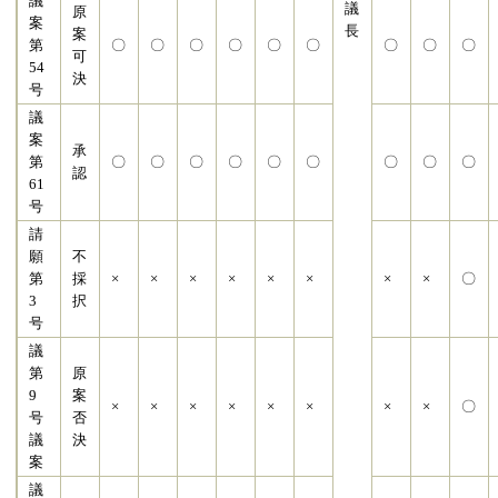
議
議
原
案
長
案
第
〇
〇
〇
〇
〇
〇
〇
〇
〇
可
54
決
号
議
案
承
第
〇
〇
〇
〇
〇
〇
〇
〇
〇
認
61
号
請
願
不
第
採
×
×
×
×
×
×
×
×
〇
3
択
号
議
第
原
9
案
×
×
×
×
×
×
×
×
〇
号
否
議
決
案
議