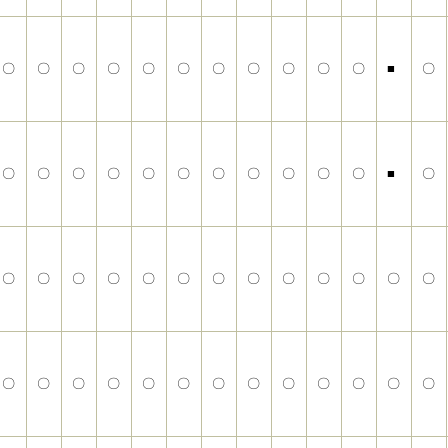
〇
〇
〇
〇
〇
〇
〇
〇
〇
〇
〇
■
〇
〇
〇
〇
〇
〇
〇
〇
〇
〇
〇
〇
■
〇
〇
〇
〇
〇
〇
〇
〇
〇
〇
〇
〇
〇
〇
〇
〇
〇
〇
〇
〇
〇
〇
〇
〇
〇
〇
〇