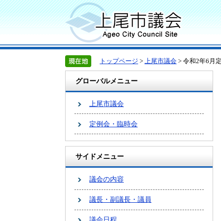
トップページ
>
上尾市議会
> 令和2年6
グローバルメニュー
上尾市議会
定例会・臨時会
サイドメニュー
議会の内容
議長・副議長・議員
議会日程