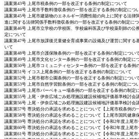
議案第43号 上尾市税条例の一部を改正する条例の制定について
議案第44号 上尾市手数料徴収条例の一部を改正する条例の制定につ
議案第45号 上尾市建築物のエネルギー消費性能の向上に関する法
進に関する法律関係手数料徴収条例の一部を改正する条例の制定につ
議案第46号 上尾市立学校の学校医、学校歯科医及び学校薬剤師の
定について
議案第47号 上尾市放課後児童健全育成事業の設備及び運営に関す
いて
議案第48号 上尾市介護保険条例の一部を改正する条例の制定につい
議案第49号 上尾市文化センター条例の一部を改正する条例の制定に
議案第50号 上尾市コミュニティセンター条例の一部を改正する条例
議案第51号 イコス上尾条例の一部を改正する条例の制定について
議案第52号 上尾市都市公園条例の一部を改正する条例の制定につい
議案第53号 上尾市自然学習館条例の一部を改正する条例の制定につ
議案第54号 上尾市バーベキュー場条例の一部を改正する条例の制定
議案第55号 上尾・伊奈広域ごみ処理施設建設候補地評価基準検討会
議案第56号 上尾・伊奈広域ごみ処理施設建設候補地評価基準検討会
議案第57号 専決処分の承認を求めることについて【上尾市税条例の
議案第58号 専決処分の承認を求めることについて【上尾市国民健康
議案第59号 専決処分の承認を求めることについて【令和2年度上尾市
議案第60号 専決処分の承認を求めることについて【令和2年度上尾市
議案第61号 専決処分の承認を求めることについて【令和2年度上尾市