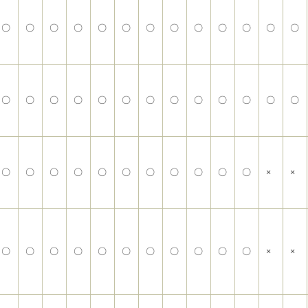
〇
〇
〇
〇
〇
〇
〇
〇
〇
〇
〇
〇
〇
〇
〇
〇
〇
〇
〇
〇
〇
〇
〇
〇
〇
〇
〇
〇
〇
〇
〇
〇
〇
〇
〇
〇
〇
×
×
〇
〇
〇
〇
〇
〇
〇
〇
〇
〇
〇
×
×