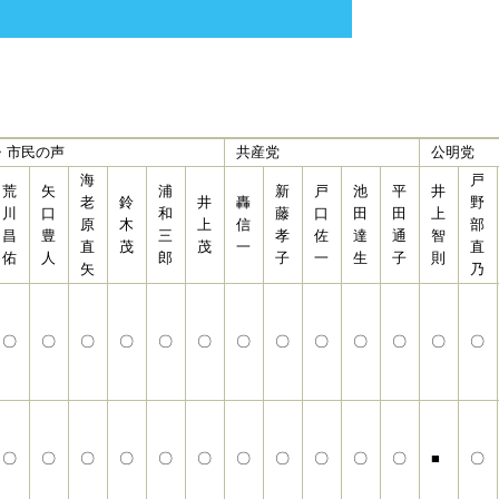
・市民の声
共産党
公明党
海
戸
荒
矢
浦
新
戸
池
平
井
老
鈴
井
轟
野
川
口
和
藤
口
田
田
上
原
木
上
信
部
昌
豊
三
孝
佐
達
通
智
直
茂
茂
一
直
佑
人
郎
子
一
生
子
則
矢
乃
〇
〇
〇
〇
〇
〇
〇
〇
〇
〇
〇
〇
〇
〇
〇
〇
〇
〇
〇
〇
〇
〇
〇
〇
■
〇