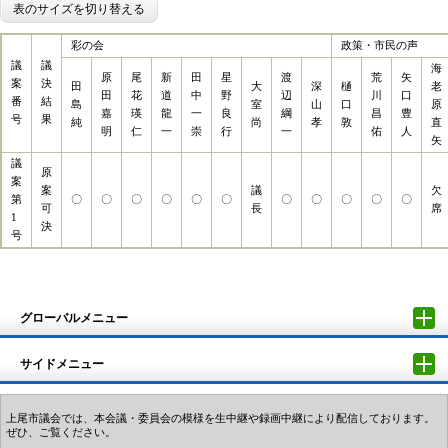
表のサイズを切り替える
彩の会
政策・市民の声
議
議
海
原
尾
新
田
星
渡
荒
矢
案
決
田
大
深
樋
老
田
花
道
中
野
辺
川
口
番
結
島
室
山
口
原
嘉
瑛
龍
一
良
綱
昌
豊
号
果
純
尚
孝
敦
直
明
仁
一
崇
行
一
佑
人
矢
議
原
案
案
議
欠
第
〇
〇
〇
〇
〇
〇
〇
〇
〇
〇
〇
可
長
席
1
決
号
グローバルメニュー
サイドメニュー
上尾市議会では、本会議・委員会の模様を生中継や録画中継により配信しております。
ぜひ、ご覧ください。