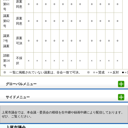
原案
第61
○
○
○
○
○
○
○
○
○
○
○
同意
号
議案
原案
第62
○
○
○
○
○
○
○
○
○
○
○
同意
号
議第
原案
○
○
○
○
○
○
○
○
○
○
○
7号
可決
議案
請願
不採
第14
×
×
×
×
×
×
×
×
×
×
×
択
号
※ 一覧に掲載されていない議案は、全会一致で可決。 ※ ○＝賛成 ×＝反対 ■＝
グローバルメニュー
サイドメニュー
上尾市議会では、本会議・委員会の模様を生中継や録画中継により配信しております。
ぜひ、ご覧ください。
上尾市議会