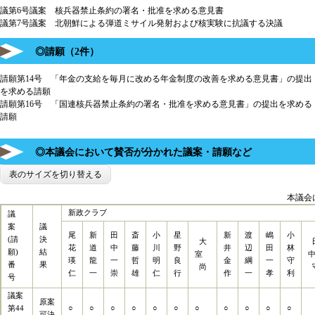
議第6号議案 核兵器禁止条約の署名・批准を求める意見書
議第7号議案 北朝鮮による弾道ミサイル発射および核実験に抗議する決議
◎請願（2件）
請願第14号 「年金の支給を毎月に改める年金制度の改善を求める意見書」の提出
を求める請願
請願第16号 「国連核兵器禁止条約の署名・批准を求める意見書」の提出を求める
請願
◎本議会において賛否が分かれた議案・請願など
表のサイズを切り替える
本議会
新政クラブ
議
案
議
尾
新
田
斎
小
星
新
渡
嶋
小
(請
決
大
花
道
中
藤
川
野
井
辺
田
林
願)
結
室
瑛
龍
一
哲
明
良
金
綱
一
守
番
果
尚
仁
一
崇
雄
仁
行
作
一
孝
利
号
議案
原案
第44
○
○
○
○
○
○
○
○
○
○
○
可決