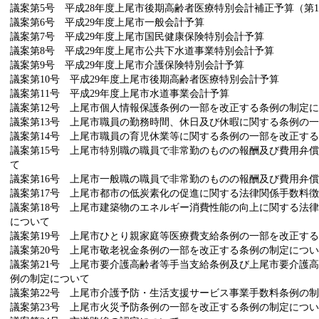
議案第5号 平成28年度上尾市後期高齢者医療特別会計補正予算（第
議案第6号 平成29年度上尾市一般会計予算
議案第7号 平成29年度上尾市国民健康保険特別会計予算
議案第8号 平成29年度上尾市公共下水道事業特別会計予算
議案第9号 平成29年度上尾市介護保険特別会計予算
議案第10号 平成29年度上尾市後期高齢者医療特別会計予算
議案第11号 平成29年度上尾市水道事業会計予算
議案第12号 上尾市個人情報保護条例の一部を改正する条例の制定
議案第13号 上尾市職員の勤務時間、休日及び休暇に関する条例の
議案第14号 上尾市職員の育児休業等に関する条例の一部を改正す
議案第15号 上尾市特別職の職員で非常勤のものの報酬及び費用弁
て
議案第16号 上尾市一般職の職員で非常勤のものの報酬及び費用弁
議案第17号 上尾市都市の低炭素化の促進に関する法律関係手数料
議案第18号 上尾市建築物のエネルギー消費性能の向上に関する法
について
議案第19号 上尾市ひとり親家庭等医療費支給条例の一部を改正す
議案第20号 上尾市敬老祝金条例の一部を改正する条例の制定につ
議案第21号 上尾市要介護高齢者等手当支給条例及び上尾市要介護
例の制定について
議案第22号 上尾市介護予防・生活支援サービス事業手数料条例の
議案第23号 上尾市火災予防条例の一部を改正する条例の制定につ