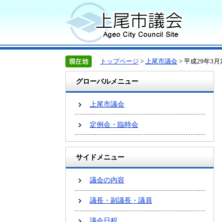
トップページ
>
上尾市議会
> 平成29年
グローバルメニュー
上尾市議会
定例会・臨時会
サイドメニュー
議会の内容
議長・副議長・議員
議会日程