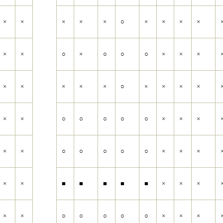
×
×
×
×
×
○
×
×
×
×
×
×
○
×
○
○
○
×
×
×
×
×
×
×
×
○
×
×
×
×
×
×
○
○
○
○
○
×
×
×
×
×
○
○
○
○
○
×
×
×
×
×
■
■
■
■
■
×
×
×
×
×
○
○
○
○
○
×
×
×