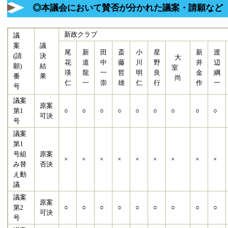
◎本議会において賛否が分かれた議案・請願など
新政クラブ
議
案
議
尾
新
田
斎
小
星
新
渡
(請
決
大
花
道
中
藤
川
野
井
辺
願)
結
室
瑛
龍
一
哲
明
良
金
綱
番
果
尚
仁
一
崇
雄
仁
行
作
一
号
議案
原案
第1
○
○
○
○
○
○
○
○
○
可決
号
議案
第1
号組
原案
×
×
×
×
×
×
×
×
×
み替
否決
え動
議
議案
原案
第2
○
○
○
○
○
○
○
○
○
可決
号