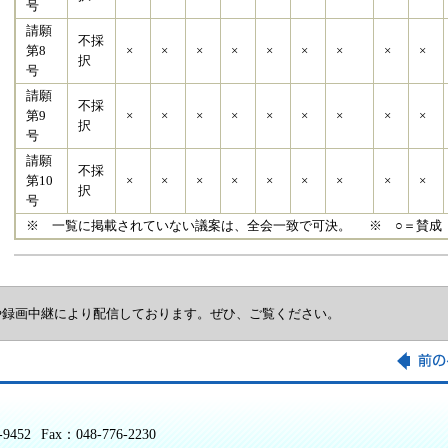
号
請願
不採
第8
×
×
×
×
×
×
×
×
×
択
号
請願
不採
第9
×
×
×
×
×
×
×
×
×
択
号
請願
不採
第10
×
×
×
×
×
×
×
×
×
択
号
※ 一覧に掲載されていない議案は、全会一致で可決。 ※ ○＝賛成
や録画中継により配信しております。ぜひ、ご覧ください。
-9452
Fax：048-776-2230