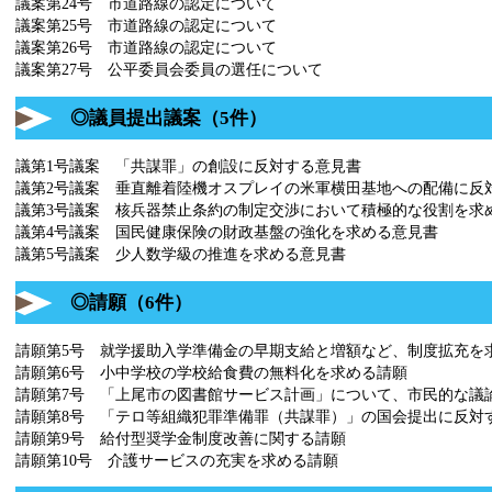
議案第24号 市道路線の認定について
議案第25号 市道路線の認定について
議案第26号 市道路線の認定について
議案第27号 公平委員会委員の選任について
◎議員提出議案（5件）
議第1号議案 「共謀罪」の創設に反対する意見書
議第2号議案 垂直離着陸機オスプレイの米軍横田基地への配備に反
議第3号議案 核兵器禁止条約の制定交渉において積極的な役割を求
議第4号議案 国民健康保険の財政基盤の強化を求める意見書
議第5号議案 少人数学級の推進を求める意見書
◎請願（6件）
請願第5号 就学援助入学準備金の早期支給と増額など、制度拡充を
請願第6号 小中学校の学校給食費の無料化を求める請願
請願第7号 「上尾市の図書館サービス計画」について、市民的な議
請願第8号 「テロ等組織犯罪準備罪（共謀罪）」の国会提出に反対
請願第9号 給付型奨学金制度改善に関する請願
請願第10号 介護サービスの充実を求める請願