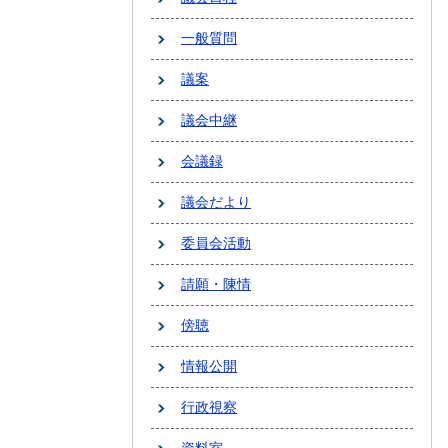
一般質問
議案
議会中継
会議録
議会だより
委員会活動
請願・陳情
傍聴
情報公開
行政視察