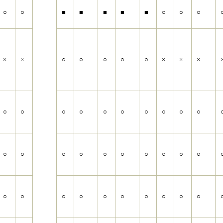
○
○
■
■
■
■
■
○
○
○
×
×
○
○
○
○
○
×
×
×
○
○
○
○
○
○
○
○
○
○
○
○
○
○
○
○
○
○
○
○
○
○
○
○
○
○
○
○
○
○