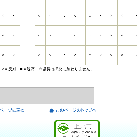
×
×
○
×
○
○
○
×
×
×
×
×
○
○
○
○
○
×
×
×
×
×
○
○
○
○
○
×
×
×
 ×＝反対 ■＝退席 ※議長は採決に加わりません。