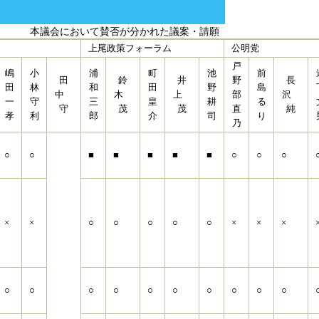
本議会において賛否が分かれた議案・請願
上尾政策フォーラム
公明党
戸
嶋
小
浦
町
池
前
田
鈴
井
野
長
田
林
和
田
野
島
中
木
上
部
沢
一
守
三
皇
耕
る
守
茂
茂
直
純
孝
利
郎
介
司
り
乃
○
○
■
■
■
■
■
○
○
○
×
×
○
○
○
○
○
×
×
×
○
○
○
○
○
○
○
○
○
○