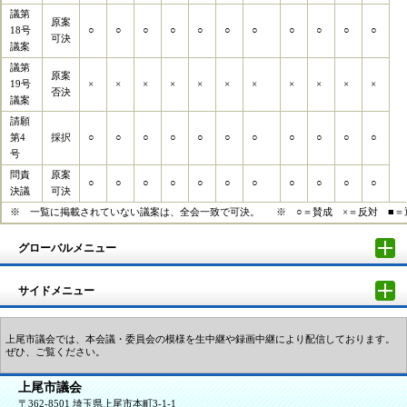
議第
原案
○
18号
○
○
○
○
○
○
○
○
○
○
可決
議案
議第
原案
×
19号
×
×
×
×
×
×
×
×
×
×
否決
議案
請願
第4
採択
○
○
○
○
○
○
○
○
○
○
○
号
問責
原案
○
○
○
○
○
○
○
○
○
○
○
決議
可決
※ 一覧に掲載されていない議案は、全会一致で可決。 ※ ○＝賛成 ×＝反対 ■＝
グローバルメニュー
サイドメニュー
上尾市議会では、本会議・委員会の模様を生中継や録画中継により配信しております。
ぜひ、ご覧ください。
上尾市議会
〒362-8501 埼玉県上尾市本町3-1-1