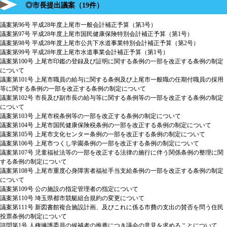
◎市長提出議案（19件）
議案第96号 平成28年度上尾市一般会計補正予算（第3号）
議案第97号 平成28年度上尾市国民健康保険特別会計補正予算（第1号）
議案第98号 平成28年度上尾市公共下水道事業特別会計補正予算（第2号）
議案第99号 平成28年度上尾市水道事業会計補正予算（第1号）
議案第100号 上尾市印鑑の登録及び証明に関する条例の一部を改正する条例の制定
について
議案第101号 上尾市職員の給与に関する条例及び上尾市一般職の任期付職員の採用
等に関する条例の一部を改正する条例の制定について
議案第102号 市長及び副市長の給与等に関する条例等の一部を改正する条例の制定
について
議案第103号 上尾市税条例等の一部を改正する条例の制定について
議案第104号 上尾市国民健康保険税条例の一部を改正する条例の制定について
議案第105号 上尾市文化センター条例の一部を改正する条例の制定について
議案第106号 上尾市つくし学園条例の一部を改正する条例の制定について
議案第107号 児童福祉法等の一部を改正する法律の施行に伴う関係条例の整理に関
する条例の制定について
議案第108号 上尾市重度心身障害者福祉手当支給条例の一部を改正する条例の制定
について
議案第109号 公の施設の指定管理者の指定について
議案第110号 埼玉県都市競艇組合規約の変更について
議案第111号 新図書館複合施設計画、及びこれに係る市費の支出の賛否を問う住民
投票条例の制定について
諮問第1号 人権擁護委員の候補者の推薦につき議会の意見を求めることについて