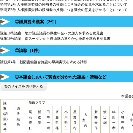
諮問第2号 人権擁護委員の候補者の推薦につき議会の意見を求めることについて
諮問第3号 人権擁護委員の候補者の推薦につき議会の意見を求めることについて
◎議員提出議案（2件）
議第18号議案 地方議会議員の厚生年金への加入を求める意見書
議第19号議案 南スーダンから自衛隊の速やかな撤退を求める意見書
◎請願（1件）
請願第4号 新図書館複合施設の早期実現を求める請願
◎本議会において賛否が分かれた議案・請願など
表のサイズを切り替える
本議会
新政クラブ
議
案
議
尾
新
田
斎
小
星
新
渡
嶋
小
(請
決
大
花
道
中
藤
川
野
井
辺
田
林
願)
結
室
瑛
龍
一
哲
明
良
金
綱
一
守
番
果
尚
仁
一
崇
雄
仁
行
作
一
孝
利
号