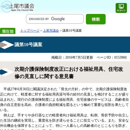
トップページ
>
上尾市議会
> 議第10号議案
議第10号議案
掲載日：2016年7月5日更新
ページID：0153960
次期介護保険制度改正における福祉用具、住宅改
修の見直しに関する意見書
平成27年6月30日に閣議決定された「骨太の方針」の中で、次期介護保険制度改
正に向けて、軽度者に対する福祉用具貸与等の給付の見直しを検討することが盛り
込まれた。現行の介護保険制度による福祉用具、住宅改修のサービスは、高齢者自
身の自立意欲を高め、介護者の負担軽減を図るという極めて重要な役割を果たして
いる。
例えば、手すりや歩行器などの軽度者向け福祉用具は、転倒、骨折予防や自立し
た生活の継続を実現し、重度化を防ぎ遅らせることに役立っている。また、安全な
外出機会を保障することによって、特に一人暮らしの高齢者のとじこもりを防ぎ、