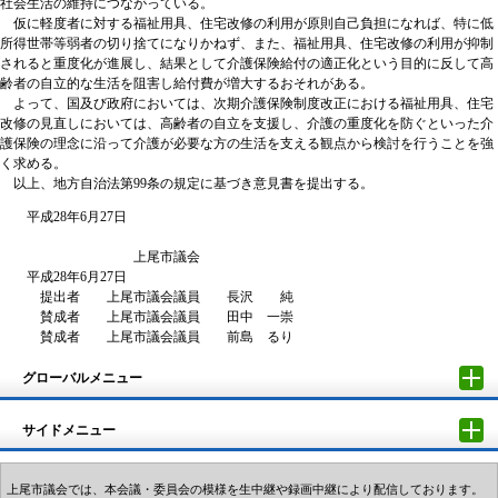
社会生活の維持につながっている。
仮に軽度者に対する福祉用具、住宅改修の利用が原則自己負担になれば、特に低
所得世帯等弱者の切り捨てになりかねず、また、福祉用具、住宅改修の利用が抑制
されると重度化が進展し、結果として介護保険給付の適正化という目的に反して高
齢者の自立的な生活を阻害し給付費が増大するおそれがある。
よって、国及び政府においては、次期介護保険制度改正における福祉用具、住宅
改修の見直しにおいては、高齢者の自立を支援し、介護の重度化を防ぐといった介
護保険の理念に沿って介護が必要な方の生活を支える観点から検討を行うことを強
く求める。
以上、地方自治法第99条の規定に基づき意見書を提出する。
平成28年6月27日
上尾市議会
平成28年6月27日
提出者 上尾市議会議員 長沢 純
賛成者 上尾市議会議員 田中 一崇
賛成者 上尾市議会議員 前島 るり
グローバルメニュー
サイドメニュー
上尾市議会では、本会議・委員会の模様を生中継や録画中継により配信しております。