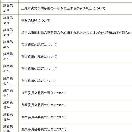
議案第
上尾市火災予防条例の一部を改正する条例の制定について
37号
議案第
財産の取得について
38号
議案第
埼玉県市町村総合事務組合を組織する地方公共団体の数の増加及び同組合の
39号
議案第
市道路線の認定について
40号
議案第
市道路線の廃止について
41号
議案第
市道路線の認定について
42号
議案第
市道路線の認定について
43号
議案第
公平委員会委員の選任について
44号
議案第
農業委員会委員の任命について
45号
議案第
農業委員会委員の任命について
46号
議案第
農業委員会委員の任命について
47号