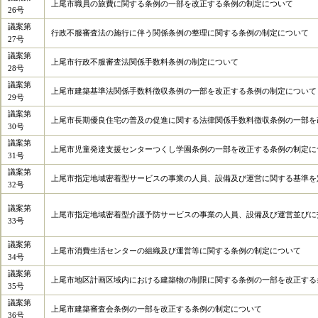
上尾市職員の旅費に関する条例の一部を改正する条例の制定について
26号
議案第
行政不服審査法の施行に伴う関係条例の整理に関する条例の制定について
27号
議案第
上尾市行政不服審査法関係手数料条例の制定について
28号
議案第
上尾市建築基準法関係手数料徴収条例の一部を改正する条例の制定について
29号
議案第
上尾市長期優良住宅の普及の促進に関する法律関係手数料徴収条例の一部を
30号
議案第
上尾市児童発達支援センターつくし学園条例の一部を改正する条例の制定に
31号
議案第
上尾市指定地域密着型サービスの事業の人員、設備及び運営に関する基準を
32号
議案第
上尾市指定地域密着型介護予防サービスの事業の人員、設備及び運営並びに
33号
議案第
上尾市消費生活センターの組織及び運営等に関する条例の制定について
34号
議案第
上尾市地区計画区域内における建築物の制限に関する条例の一部を改正する
35号
議案第
上尾市建築審査会条例の一部を改正する条例の制定について
36号