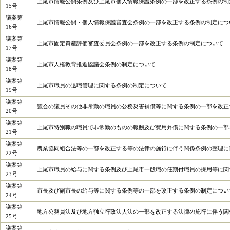
上尾市情報公開条例及び上尾市個人情報保護条例の一部を改正する条例の制
15号
議案第
上尾市情報公開・個人情報保護審査会条例の一部を改正する条例の制定につ
16号
議案第
上尾市固定資産評価審査委員会条例の一部を改正する条例の制定について
17号
議案第
上尾市人権教育推進協議会条例の制定について
18号
議案第
上尾市職員の退職管理に関する条例の制定について
19号
議案第
議会の議員その他非常勤の職員の公務災害補償等に関する条例の一部を改正
20号
議案第
上尾市特別職の職員で非常勤のものの報酬及び費用弁償に関する条例の一部
21号
議案第
農業協同組合法等の一部を改正する等の法律の施行に伴う関係条例の整理に
22号
議案第
上尾市職員の給与に関する条例及び上尾市一般職の任期付職員の採用等に関
23号
議案第
市長及び副市長の給与等に関する条例等の一部を改正する条例の制定につい
24号
議案第
地方公務員法及び地方独立行政法人法の一部を改正する法律の施行に伴う関
25号
議案第