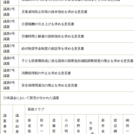
議案
議第2号
児童虐待防止対策の抜本強化を求める意見書
議案
議第3号
介護報酬の引き上げを求める意見書
議案
議第4号
労働時間と解雇の規制強化を求める意見書
議案
議案5号
給付制奨学金制度の創設等を求める意見書
議案
議第6号
子ども医療費助成に係る国保の国庫負担減額調整措置の廃止を求める意見書
議案
議第7号
消費税増税の中止を求める意見書
議案
議第8号
安全保障関連法の廃止を求める意見書
議案
◎本議会において賛否が分かれた議案
新政クラブ
議
議
新
田
斎
小
星
新
渡
嶋
案
決
大
道
中
藤
川
野
井
辺
田
番
結
室
龍
一
哲
明
良
金
綱
一
号
果
尚