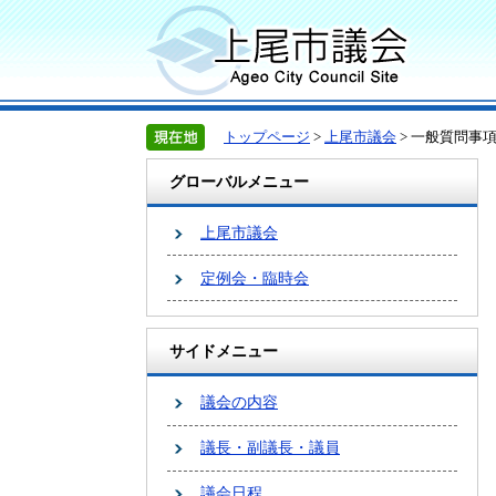
トップページ
>
上尾市議会
> 一般質問事
グローバルメニュー
上尾市議会
定例会・臨時会
サイドメニュー
議会の内容
議長・副議長・議員
議会日程