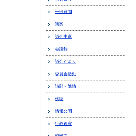
一般質問
議案
議会中継
会議録
議会だより
委員会活動
請願・陳情
傍聴
情報公開
行政視察