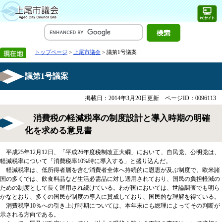
トップページ
>
上尾市議会
> 議第1号議案
議第1号議案
掲載日：2014年3月20日更新
ページID：0096113
消費税の軽減税率の制度設計と導入時期の明確
化を求める意見書
平成25年12月12日、「平成26年度税制改正大綱」において、自民党、公明党は、
軽減税率について「消費税率10%時に導入する」と盛り込んだ。
軽減税率は、低所得者層を含む消費者全体へ持続的に恩恵が及ぶ制度で、欧米諸
国の多くでは、飲食料品など生活必需品に対し適用されており、国民の負担軽減の
ための制度として長く運用され続けている。わが国においては、世論調査でも明ら
かなとおり、多くの国民が制度の導入に賛成しており、国民的な理解を得ている。
消費税率10％への引き上げ時期については、本年末にも総理によってその判断が
示される方向である。