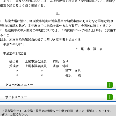
よって、国及び政府においては、以上の現状を踏まえ下記の事項について適切な
措置を講じるよう強く要望する。
記
1 与党大綱に沿い、軽減税率制度の対象品目や納税事務のあり方など詳細な制度
設計の協議を急ぎ、本年末までに結論を出せるよう政府も全面的に協力すること
2 軽減税率の導入開始の時期については、「消費税10%への引き上げ時」に実施す
ること
以上、地方自治法第99条の規定に基づき意見書を提出する
平成26年3月20日
上 尾 市 議 会
平成26年3月20日
提出者 上尾市議会議員 前島 るり
賛成者 上尾市議会議員 斉藤 哲雄
〃 〃 道下 文男
〃 〃 長沢 純
グローバルメニュー
サイドメニュー
上尾市議会では、本会議・委員会の模様を生中継や録画中継により配信しております。
ぜひ、ご覧ください。