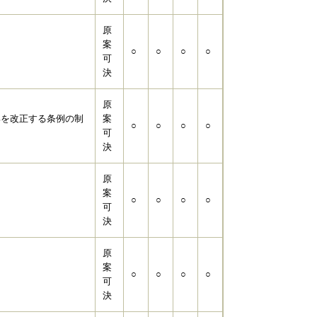
原
案
○
○
○
○
可
決
原
部を改正する条例の制
案
○
○
○
○
可
決
原
案
○
○
○
○
可
決
原
案
○
○
○
○
可
決