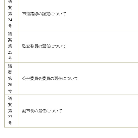
議
案
第
市道路線の認定について
24
号
議
案
第
監査委員の選任について
25
号
議
案
第
公平委員会委員の選任について
26
号
議
案
第
副市長の選任について
27
号