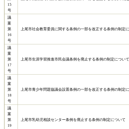
15
号
議
案
第
上尾市社会教育委員に関する条例の一部を改正する条例の制定
16
号
議
案
第
上尾市生涯学習推進市民会議条例を廃止する条例の制定につい
17
号
議
案
第
上尾市青少年問題協議会設置条例の一部を改正する条例の制定
18
号
議
案
第
上尾市乳幼児相談センター条例を廃止する条例の制定について
19