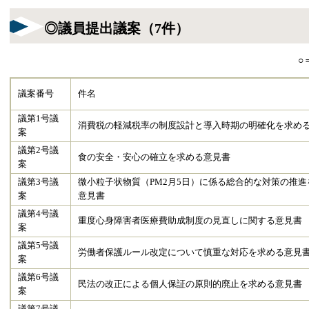
◎議員提出議案（7件）
○
議案番号
件名
議第1号議
消費税の軽減税率の制度設計と導入時期の明確化を求め
案
議第2号議
食の安全・安心の確立を求める意見書
案
議第3号議
微小粒子状物質（PM2月5日）に係る総合的な対策の推進
案
意見書
議第4号議
重度心身障害者医療費助成制度の見直しに関する意見書
案
議第5号議
労働者保護ルール改定について慎重な対応を求める意見
案
議第6号議
民法の改正による個人保証の原則的廃止を求める意見書
案
議第7号議