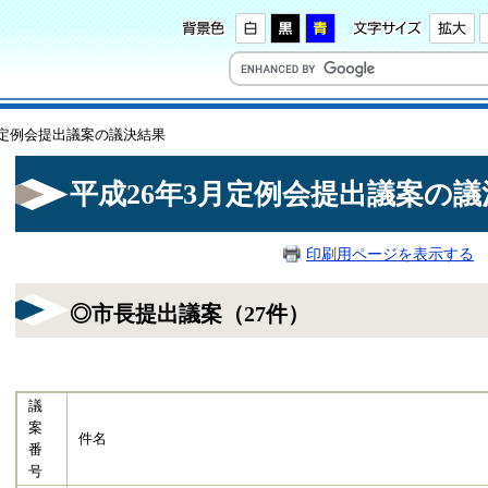
3月定例会提出議案の議決結果
平成26年3月定例会提出議案の議
印刷用ページを表示する
掲
◎市長提出議案（27件）
議
案
件名
番
号