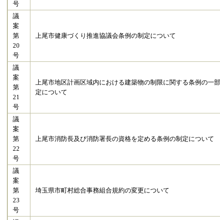
号
議
案
第
上尾市健康づくり推進協議会条例の制定について
20
号
議
案
上尾市地区計画区域内における建築物の制限に関する条例の一
第
定について
21
号
議
案
第
上尾市消防長及び消防署長の資格を定める条例の制定について
22
号
議
案
第
埼玉県市町村総合事務組合規約の変更について
23
号