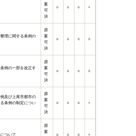
案
○
○
○
×
可
決
原
の整理に関する条例の
案
○
○
○
○
可
決
原
る条例の一部を改正す
案
○
○
○
○
可
決
原
条例及び上尾市都市の
案
する条例の制定につい
○
○
○
×
可
決
原
案
定について
○
○
○
×