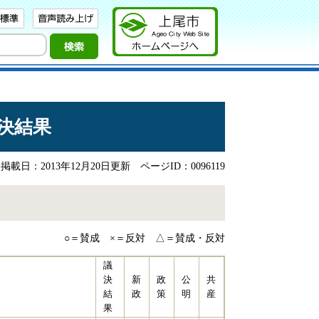
決結果
載日：2013年12月20日更新
ページID：0096119
○＝賛成 ×＝反対 △＝賛成・反対
議
決
新
政
公
共
結
政
策
明
産
果