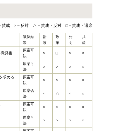
＝賛成 ×＝反対 △＝賛成・反対 □＝賛成・退席
議決結
新
政
公
共
果
政
策
明
産
原案可
る意見書
○
□
○
×
決
原案可
○
○
○
○
決
を求める
原案可
○
○
○
○
決
原案否
×
△
×
○
決
原案可
書
○
○
○
○
決
原案可
○
○
○
○
決
原案可