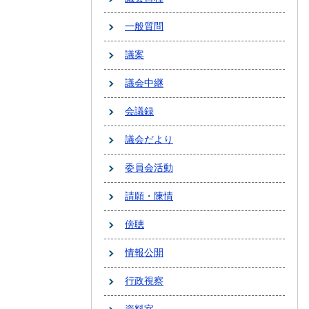
一般質問
議案
議会中継
会議録
議会だより
委員会活動
請願・陳情
傍聴
情報公開
行政視察