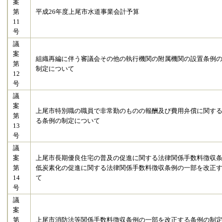
案
第
平成26年度上尾市水道事業会計予算
11
号
議
案
組織再編に伴う審議会その他の執行機関の附属機関の設置条例
第
制定について
12
号
議
案
上尾市特別職の職員で非常勤のものの報酬及び費用弁償に関す
第
る条例の制定について
13
号
議
案
上尾市長期優良住宅の普及の促進に関する法律関係手数料徴収
第
低炭素化の促進に関する法律関係手数料徴収条例の一部を改正
14
て
号
議
案
第
上尾市消防法等関係手数料徴収条例の一部を改正する条例の制