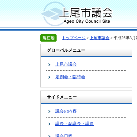
トップページ
>
上尾市議会
> 平成26年
グローバルメニュー
上尾市議会
定例会・臨時会
サイドメニュー
議会の内容
議長・副議長・議員
議会日程