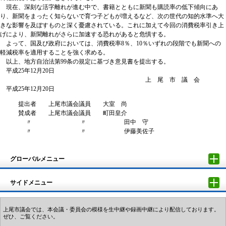
現在、深刻な活字離れが進む中で、書籍とともに新聞も購読率の低下傾向にあ
り、新聞をまったく知らないで育つ子どもが増えるなど、次の世代の知的水準へ大
きな影響を及ぼすものと深く憂慮されている。これに加えて今回の消費税率引き上
げにより、新聞離れがさらに加速する恐れがあると危惧する。
よって、国及び政府においては、消費税率8％、10％いずれの段階でも新聞への
軽減税率を適用することを強く求める。
以上、地方自治法第99条の規定に基づき意見書を提出する。
平成25年12月20日
上 尾 市 議 会
平成25年12月20日
提出者 上尾市議会議員 大室 尚
賛成者 上尾市議会議員 町田皇介
〃 〃 田中 守
〃 〃 伊藤美佐子
グローバルメニュー
サイドメニュー
上尾市議会では、本会議・委員会の模様を生中継や録画中継により配信しております。
ぜひ、ご覧ください。