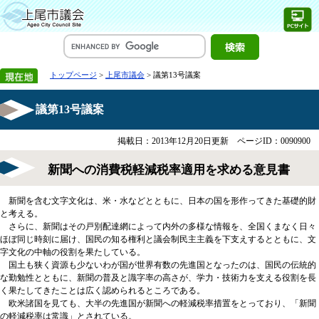
トップページ
>
上尾市議会
> 議第13号議案
議第13号議案
掲載日：2013年12月20日更新
ページID：0090900
新聞への消費税軽減税率適用を求める意見書
新聞を含む文字文化は、米・水などとともに、日本の国を形作ってきた基礎的財
と考える。
さらに、新聞はその戸別配達網によって内外の多様な情報を、全国くまなく日々
ほぼ同じ時刻に届け、国民の知る権利と議会制民主主義を下支えするとともに、文
字文化の中軸の役割を果たしている。
国土も狭く資源も少ないわが国が世界有数の先進国となったのは、国民の伝統的
な勤勉性とともに、新聞の普及と識字率の高さが、学力・技術力を支える役割を長
く果たしてきたことは広く認められるところである。
欧米諸国を見ても、大半の先進国が新聞への軽減税率措置をとっており、「新聞
の軽減税率は常識」とされている。