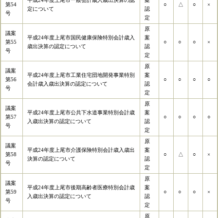
平成24年度上尾市一般会計歳入歳出決算の認
案
第54
○
△
○
×
定について
認
号
定
原
議案
平成24年度上尾市国民健康保険特別会計歳入
案
第55
○
○
○
×
歳出決算の認定について
認
号
定
原
議案
平成24年度上尾市工業住宅団地開発事業特別
案
第56
○
○
○
○
会計歳入歳出決算の認定について
認
号
定
原
議案
平成24年度上尾市公共下水道事業特別会計歳
案
第57
○
○
○
○
入歳出決算の認定について
認
号
定
原
議案
平成24年度上尾市介護保険特別会計歳入歳出
案
第58
○
△
○
×
決算の認定について
認
号
定
原
議案
平成24年度上尾市後期高齢者医療特別会計歳
案
第59
○
○
○
×
入歳出決算の認定について
認
号
定
原