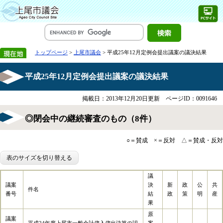
トップページ
>
上尾市議会
> 平成25年12月定例会提出議案の議決結果
平成25年12月定例会提出議案の議決結果
掲載日：2013年12月20日更新
ページID：0091646
◎閉会中の継続審査のもの（8件）
○＝賛成 ×＝反対 △＝賛成・反対
表のサイズを切り替える
議
議案
決
新
政
公
共
件名
番号
結
政
策
明
産
果
原
議案