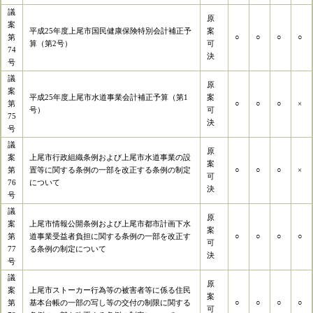
議
原
案
平成25年度上尾市国民健康保険特別会計補正予
案
第
○
○
○
○
算（第2号）
可
74
決
号
議
原
案
平成25年度上尾市水道事業会計補正予算（第1
案
第
○
○
○
×
号）
可
75
決
号
議
原
案
上尾市行政組織条例および上尾市水道事業の設
案
第
置等に関する条例の一部を改正する条例の制定
○
○
○
×
可
76
について
決
号
議
原
案
上尾市情報公開条例および上尾市都市計画下水
案
第
道事業受益者負担に関する条例の一部を改正す
○
○
○
○
可
77
る条例の制定について
決
号
議
原
案
上尾市ストーカー行為等の被害者等に係る住民
案
第
基本台帳の一部の写し等の交付の制限に関する
○
○
○
○
可