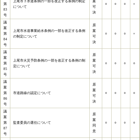
上尾市下水道条例の一部を改正する条例の制定
案
第
○
○
○
×
について
可
83
決
号
議
原
案
上尾市水道事業給水条例の一部を改正する条例
案
第
○
○
○
×
の制定について
可
84
決
号
議
原
案
上尾市火災予防条例の一部を改正する条例の制
案
第
○
○
○
○
定について
可
85
決
号
議
原
案
案
第
市道路線の認定について
○
○
○
○
可
86
決
号
議
原
案
案
第
監査委員の選任について
○
○
○
○
同
87
意
号