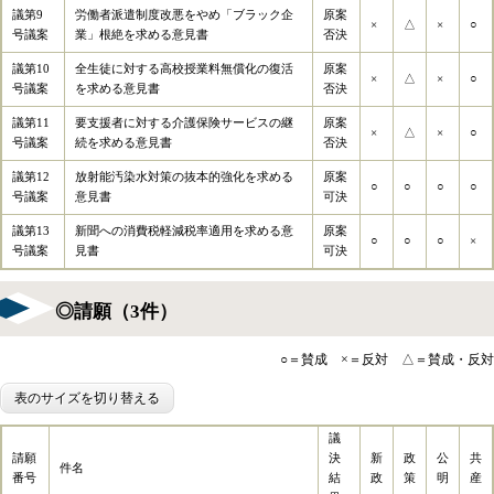
議第9
労働者派遣制度改悪をやめ「ブラック企
原案
×
△
×
○
号議案
業」根絶を求める意見書
否決
議第10
全生徒に対する高校授業料無償化の復活
原案
×
△
×
○
号議案
を求める意見書
否決
議第11
要支援者に対する介護保険サービスの継
原案
×
△
×
○
号議案
続を求める意見書
否決
議第12
放射能汚染水対策の抜本的強化を求める
原案
○
○
○
○
号議案
意見書
可決
議第13
新聞への消費税軽減税率適用を求める意
原案
○
○
○
×
号議案
見書
可決
◎請願（3件）
○＝賛成 ×＝反対 △＝賛成・反対
表のサイズを切り替える
議
請願
決
新
政
公
共
件名
番号
結
政
策
明
産