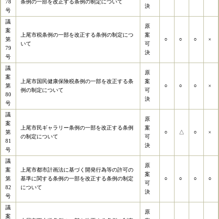
78
条例の一部を改正する条例の制定について
決
号
議
原
案
上尾市税条例の一部を改正する条例の制定につ
案
第
○
○
○
×
いて
可
79
決
号
議
原
案
上尾市国民健康保険税条例の一部を改正する条
案
第
○
○
○
×
例の制定について
可
80
決
号
議
原
案
上尾市民ギャラリー条例の一部を改正する条例
案
第
○
△
○
×
の制定について
可
81
決
号
議
原
案
上尾市都市計画法に基づく開発行為等の許可の
案
第
基準に関する条例の一部を改正する条例の制定
○
○
○
○
可
82
について
決
号
議
原
案