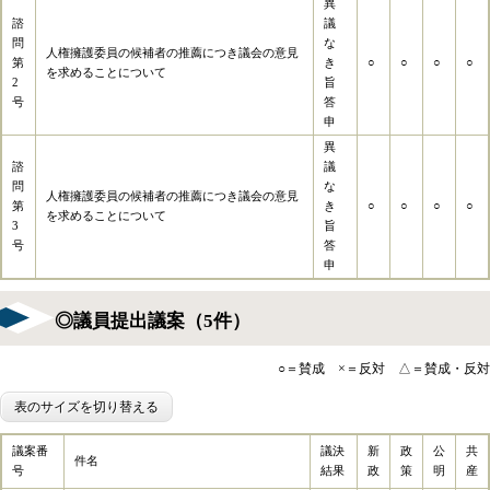
異
諮
議
問
な
人権擁護委員の候補者の推薦につき議会の意見
第
き
○
○
○
○
を求めることについて
2
旨
号
答
申
異
諮
議
問
な
人権擁護委員の候補者の推薦につき議会の意見
第
き
○
○
○
○
を求めることについて
3
旨
号
答
申
◎議員提出議案（5件）
○＝賛成 ×＝反対 △＝賛成・反対
表のサイズを切り替える
議案番
議決
新
政
公
共
件名
号
結果
政
策
明
産