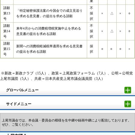
果
請願
不
「特定秘密保護法案の今国会での成立見送り
第13
採
×
△
×
○
を求める意見書」の提出を求める請願
号
択
請願
不
来年4月からの消費税増税実施中止を求める
第14
採
×
△
×
○
意見書の提出を求める請願
号
択
請願
新聞への消費税軽減税率適用を求める意見書
採
第15
○
○
○
×
の提出を求める請願
択
号
※新政＝新政クラブ（15人）、政策＝上尾政策フォーラム（7人）、公明＝公明党
上尾市議団（5人）、共産＝日本共産党上尾市議会議員団（3人）
グローバルメニュー
サイドメニュー
上尾市議会では、本会議・委員会の模様を生中継や録画中継により配信しております。
ぜひ、ご覧ください。