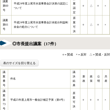
議案
平成24年度上尾市水道事業会計決算の認定に
案
第60
○
△
○
×
ついて
認
号
定
原
議案
平成24年度上尾市水道事業会計未処分利益剰
案
第61
○
△
○
×
余金の処分について
可
号
決
◎市長提出議案（17件）
○＝賛成 ×＝反対 △＝賛成・反対
表のサイズを切り替える
議
議
案
決
新
政
公
共
件名
番
結
政
策
明
産
号
果
議
原
案
案
第
平成25年度上尾市一般会計補正予算（第4号）
○
○
○
×
可
73
決
号