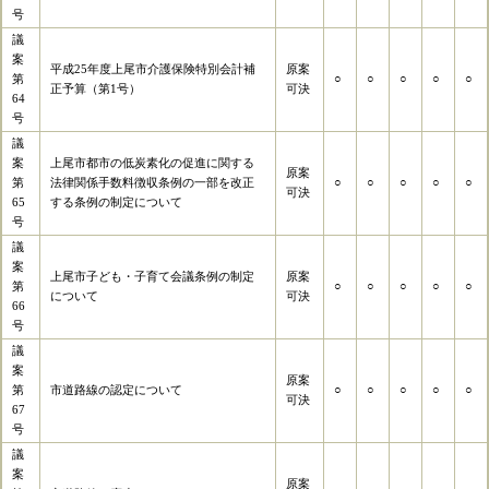
号
議
案
平成25年度上尾市介護保険特別会計補
原案
第
○
○
○
○
○
正予算（第1号）
可決
64
号
議
案
上尾市都市の低炭素化の促進に関する
原案
第
法律関係手数料徴収条例の一部を改正
○
○
○
○
○
可決
65
する条例の制定について
号
議
案
上尾市子ども・子育て会議条例の制定
原案
第
○
○
○
○
○
について
可決
66
号
議
案
原案
第
市道路線の認定について
○
○
○
○
○
可決
67
号
議
案
原案