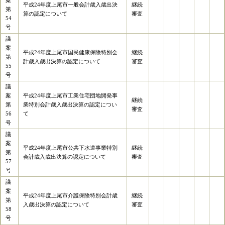
案
平成24年度上尾市一般会計歳入歳出決
継続
第
算の認定について
審査
54
号
議
案
平成24年度上尾市国民健康保険特別会
継続
第
計歳入歳出決算の認定について
審査
55
号
議
案
平成24年度上尾市工業住宅団地開発事
継続
第
業特別会計歳入歳出決算の認定につい
審査
56
て
号
議
案
平成24年度上尾市公共下水道事業特別
継続
第
会計歳入歳出決算の認定について
審査
57
号
議
案
平成24年度上尾市介護保険特別会計歳
継続
第
入歳出決算の認定について
審査
58
号