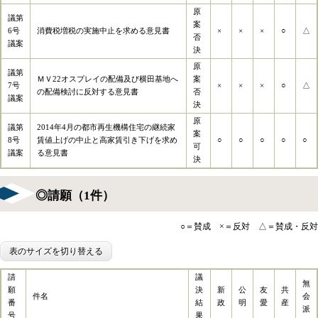
原
議第
案
6号
消費税増税の実施中止を求める意見書
×
×
×
○
△
否
議案
決
原
議第
ＭＶ22オスプレイの配備及び横田基地へ
案
7号
×
×
×
○
△
の配備検討に反対する意見書
否
議案
決
原
議第
2014年4月の都市再生機構住宅の継続家
案
8号
賃値上げの中止と高家賃引き下げを求め
○
○
○
○
○
可
議案
る意見書
決
◎請願（1件）
○＝賛成 ×＝反対 △＝賛成・反対
表のサイズを切り替える
請
議
無
願
決
新
公
友
共
件名
会
番
結
政
明
愛
産
派
号
果