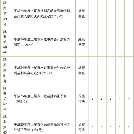
議
案
平成24年度上尾市後期高齢者医療特別
継続
第
会計歳入歳出決算の認定について
審査
59
号
議
案
平成24年度上尾市水道事業会計決算の
継続
第
認定について
審査
60
号
議
案
平成24年度上尾市水道事業会計未処分
継続
第
利益剰余金の処分について
審査
61
号
議
案
平成25年度上尾市一般会計補正予算
原案
第
○
○
○
×
△
（第3号）
可決
62
号
議
案
平成25年度上尾市国民健康保険特別会
原案
第
○
○
○
○
○
計補正予算（第1号）
可決
63