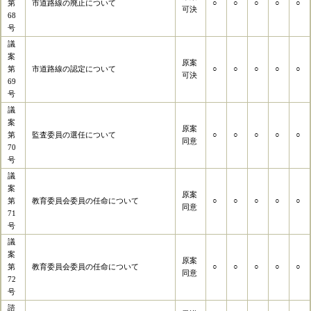
第
市道路線の廃止について
○
○
○
○
○
可決
68
号
議
案
原案
第
市道路線の認定について
○
○
○
○
○
可決
69
号
議
案
原案
第
監査委員の選任について
○
○
○
○
○
同意
70
号
議
案
原案
第
教育委員会委員の任命について
○
○
○
○
○
同意
71
号
議
案
原案
第
教育委員会委員の任命について
○
○
○
○
○
同意
72
号
諮