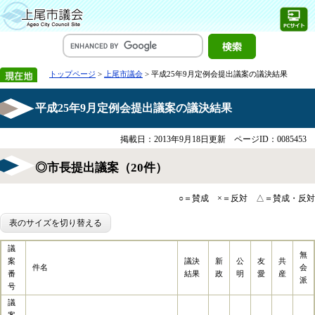
トップページ
>
上尾市議会
> 平成25年9月定例会提出議案の議決結果
平成25年9月定例会提出議案の議決結果
掲載日：2013年9月18日更新
ページID：0085453
◎市長提出議案（20件）
○＝賛成 ×＝反対 △＝賛成・反対
表のサイズを切り替える
議
無
案
議決
新
公
友
共
件名
会
番
結果
政
明
愛
産
派
号
議