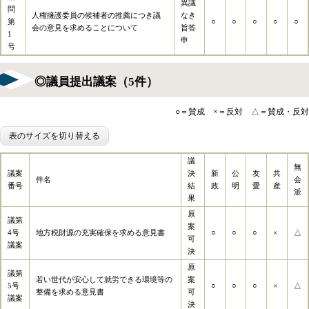
異議
問
人権擁護委員の候補者の推薦につき議
なき
第
○
○
○
○
○
会の意見を求めることについて
旨答
1
申
号
◎議員提出議案（5件）
○＝賛成 ×＝反対 △＝賛成・反対
表のサイズを切り替える
議
無
議案
決
新
公
友
共
件名
会
番号
結
政
明
愛
産
派
果
原
議第
案
4号
地方税財源の充実確保を求める意見書
○
○
○
×
△
可
議案
決
原
議第
若い世代が安心して就労できる環境等の
案
5号
○
○
○
×
△
整備を求める意見書
可
議案
決