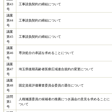
第43
工事請負契約の締結について
号
議案
第44
工事請負契約の締結について
号
議案
第45
工事請負契約の締結について
号
議案
第46
専決処分の承認を求めることについて
号
議案
第47
埼玉県後期高齢者医療広域連合規約の変更について
号
議案
第48
固定資産評価審査委員会委員の選任について
号
諮問
人権擁護委員の候補者の推薦につき議会の意見を求めることに
第1
ついて
号