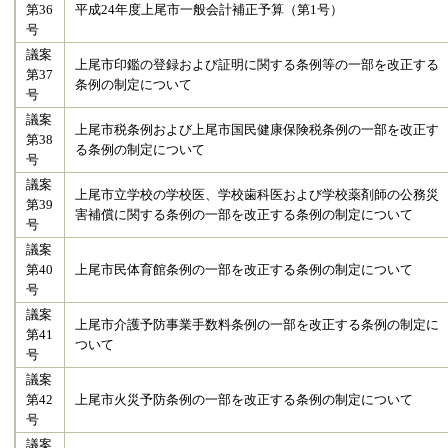
第36
平成24年度上尾市一般会計補正予算（第1号）
号
議案
上尾市印鑑の登録および証明に関する条例等の一部を改正する
第37
条例の制定について
号
議案
上尾市税条例および上尾市国民健康保険税条例の一部を改正す
第38
る条例の制定について
号
議案
上尾市立学校の学校医、学校歯科医および学校薬剤師の公務災
第39
害補償に関する条例の一部を改正する条例の制定について
号
議案
第40
上尾市民体育館条例の一部を改正する条例の制定について
号
議案
上尾市介護予防事業手数料条例の一部を改正する条例の制定に
第41
ついて
号
議案
第42
上尾市火災予防条例の一部を改正する条例の制定について
号
議案