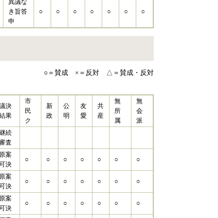
異議な
き旨答
○
○
○
○
○
○
○
申
○＝賛成 ×＝反対 △＝賛成・反対
市
無
無
議決
新
公
友
共
民
所
会
結果
政
明
愛
産
ク
属
派
継続
審査
原案
○
○
○
○
○
○
○
可決
原案
○
○
○
○
○
○
○
可決
原案
○
○
○
○
○
○
○
可決