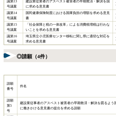
議第13
建設業従業者のアスベスト被害者の早期救済・解決を国
号議案
に求める意見書
議第14
国民健康保険制度における国庫負担の増額を求める意見
号議案
書
議第15
「社会保障と税の一体改革」による消費税増税は行わな
号議案
いことを求める意見書
議第16
埼玉県立小児医療センター移転に関し県に適切な対応を
号議案
求める意見書
◎請願（4件）
請願
件名
番号
請願
建設業従事者のアスベスト被害者の早期救済・解決を図るよう
第5
に働きかける意見書の提出を求める請願
号