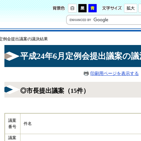
6月定例会提出議案の議決結果
平成24年6月定例会提出議案の議
印刷用ページを表示する
◎市長提出議案（15件）
議案
件名
番号
議案