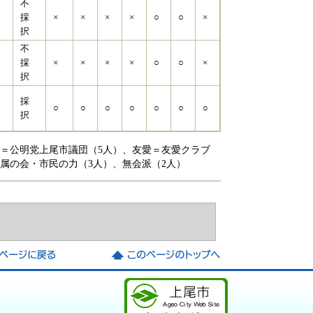
不
採
×
×
×
×
○
○
×
択
不
採
×
×
×
×
○
○
×
択
採
○
○
○
○
○
○
○
択
明＝公明党上尾市議団（5人）、友愛＝友愛クラブ
属の会・市民の力（3人）、無会派（2人）