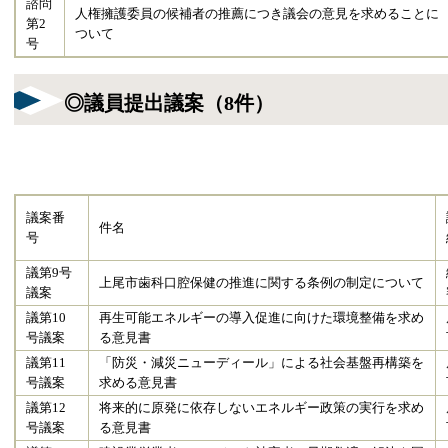
諮問
人権擁護委員の候補者の推薦につき議会の意見を求めることに
第2
ついて
号
◎議員提出議案（8件）
議案番
件名
号
議第9号
上尾市歯科口腔保健の推進に関する条例の制定について
議案
議第10
再生可能エネルギーの導入促進に向けた環境整備を求め
号議案
る意見書
議第11
「防災・減災ニューディール」による社会基盤再構築を
号議案
求める意見書
議第12
将来的に原発に依存しないエネルギー政策の実行を求め
号議案
る意見書