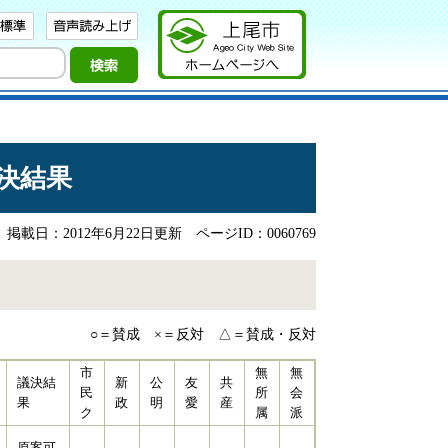
決結果
掲載日：2012年6月22日更新
ページID：0060769
○＝賛成 ×＝反対 △＝賛成・反対
市
無
無
議決結
新
公
友
共
民
所
会
果
政
明
愛
産
ク
属
派
原案可