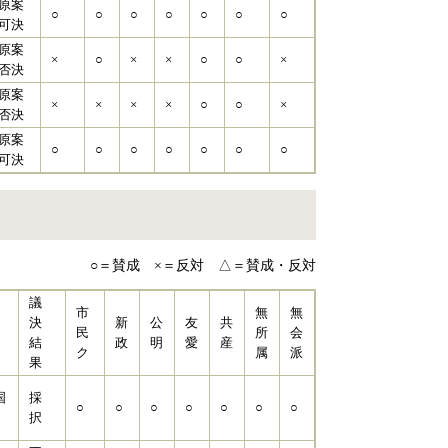
原案
○
○
○
○
○
○
○
可決
原案
×
○
×
×
○
○
×
否決
原案
×
×
×
×
○
○
×
否決
原案
○
○
○
○
○
○
○
可決
○＝賛成 ×＝反対 △＝賛成・反対
議
市
無
無
決
新
公
友
共
民
所
会
結
政
明
愛
産
ク
属
派
果
国
採
○
○
○
○
○
○
○
択