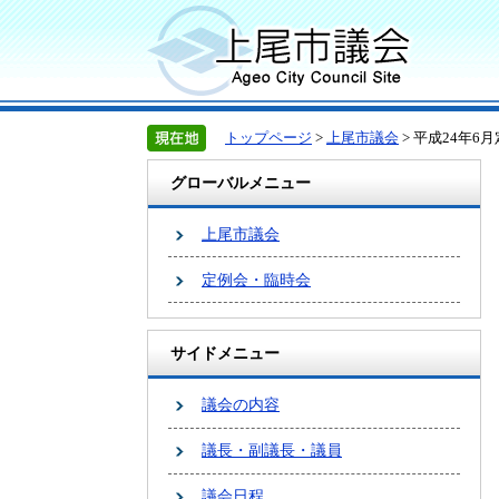
トップページ
>
上尾市議会
> 平成24年
グローバルメニュー
上尾市議会
定例会・臨時会
サイドメニュー
議会の内容
議長・副議長・議員
議会日程