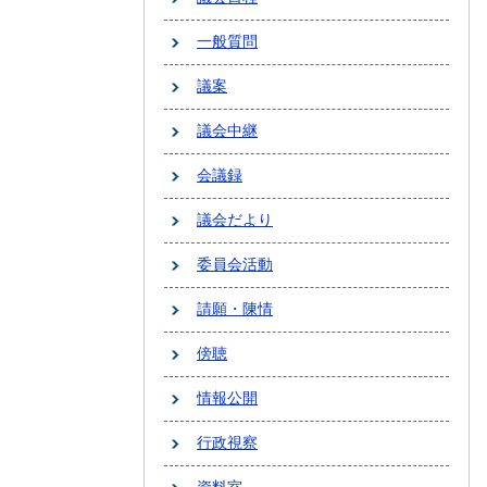
一般質問
議案
議会中継
会議録
議会だより
委員会活動
請願・陳情
傍聴
情報公開
行政視察