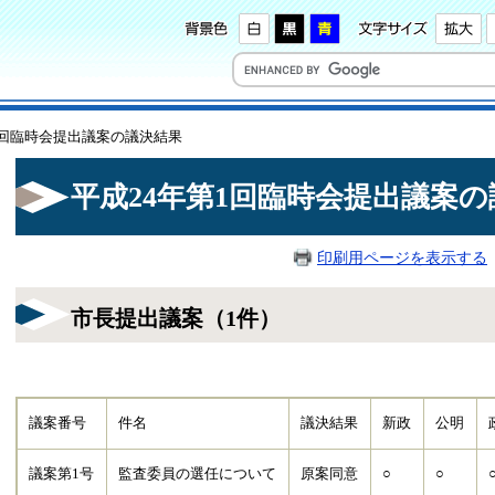
第1回臨時会提出議案の議決結果
平成24年第1回臨時会提出議案
印刷用ページを表示する
市長提出議案（1件）
議案番号
件名
議決結果
新政
公明
議案第1号
監査委員の選任について
原案同意
○
○