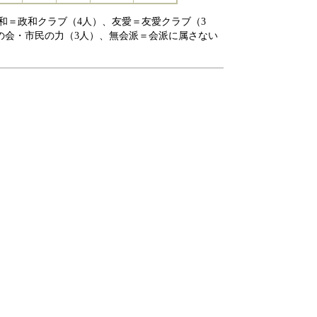
和＝政和クラブ（4人）、友愛＝友愛クラブ（3
の会・市民の力（3人）、無会派＝会派に属さない