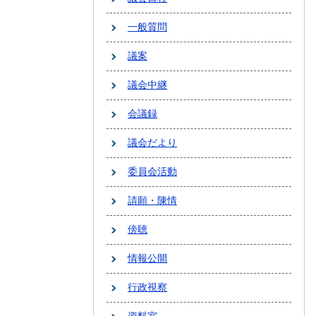
一般質問
議案
議会中継
会議録
議会だより
委員会活動
請願・陳情
傍聴
情報公開
行政視察