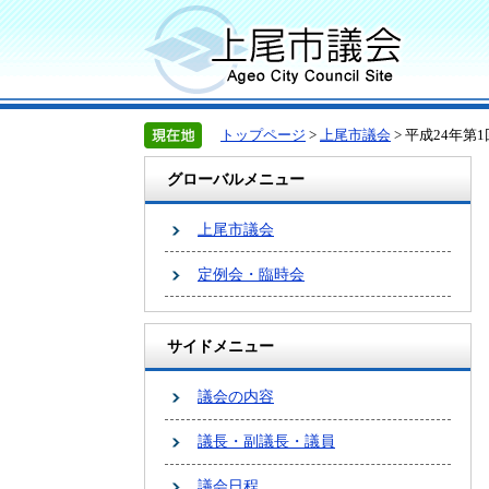
トップページ
>
上尾市議会
> 平成24年
グローバルメニュー
上尾市議会
定例会・臨時会
サイドメニュー
議会の内容
議長・副議長・議員
議会日程