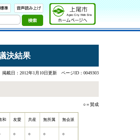
の議決結果
掲載日：2012年1月10日更新
ページID：0049303
○＝賛成
政和
友愛
共産
無所属
無会派
○
○
○
○
○