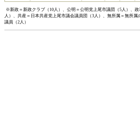
※新政＝新政クラブ（10人）、公明＝公明党上尾市議団（5人）、政
人）、共産＝日本共産党上尾市議会議員団（3人）、無所属＝無所属
議員（2人）