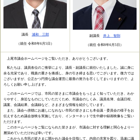
議長
浦和 三郎
副議長
井上 智則
（就任 令和8年6月5日）
（就任 令和8年6月5日）
上尾市議会ホームページをご覧いただき、ありがとうございます。
私たちは、議員各位のご推挙により、議長・副議長に就任いたしました。誠に身に
余る光栄であり、職責の重さを痛感し、身の引き締まる思いでございます。微力では
ございますが、公正かつ円滑な議会運営に最善の努力を尽くしてまいりますので、よ
ろしくお願い申し上げます。
このホームページでは、市民の皆さまに市議会をもっとよく知っていただき、わか
りやすく、身近なものにしていただくため、市議会のしくみ、議員名簿、会議日程、
議案、会議結果、会議録など、さまざまな情報を紹介しています。
また、議会へ傍聴にお越しになれない市民の皆さまにも本会議・委員会の様子をお
伝えするため議会放映を実施しており、インターネットで生中継や録画映像をご覧い
ただけます。
このホームページをご覧になられた皆さまが、市議会に対する理解と関心をより一
層深めていただければ幸いです。
これからも市民の皆さまに開かれた議会を目指して、内容の充実を図り、迅速に議