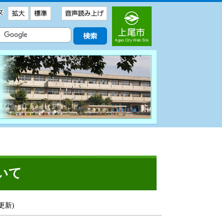
いて
日更新)