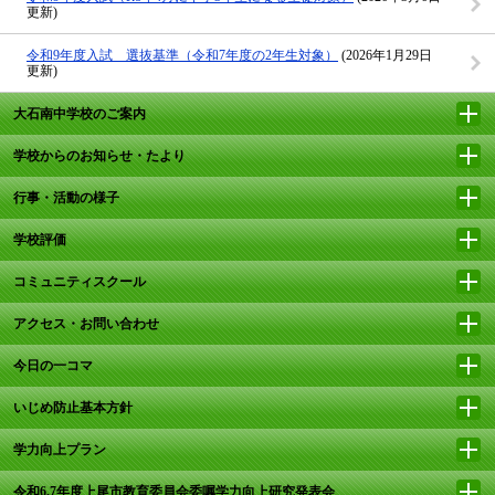
更新)
令和9年度入試 選抜基準（令和7年度の2年生対象）
(2026年1月29日
更新)
大石南中学校のご案内
学校からのお知らせ・たより
行事・活動の様子
学校評価
コミュニティスクール
アクセス・お問い合わせ
今日の一コマ
いじめ防止基本方針
学力向上プラン
令和6,7年度上尾市教育委員会委嘱学力向上研究発表会