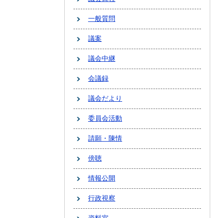
一般質問
議案
議会中継
会議録
議会だより
委員会活動
請願・陳情
傍聴
情報公開
行政視察