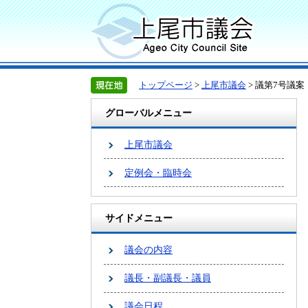
トップページ
>
上尾市議会
> 議第7号議案
グローバルメニュー
上尾市議会
定例会・臨時会
サイドメニュー
議会の内容
議長・副議長・議員
議会日程