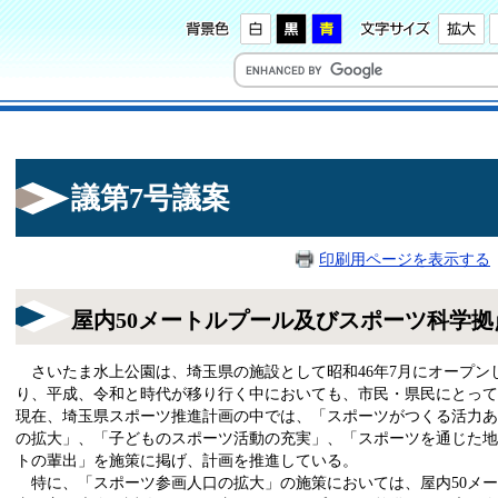
議第7号議案
印刷用ページを表示する
屋内50メートルプール及びスポーツ科学
さいたま水上公園は、埼玉県の施設として昭和46年7月にオープン
り、平成、令和と時代が移り行く中においても、市民・県民にとって
現在、埼玉県スポーツ推進計画の中では、「スポーツがつくる活力あ
の拡大」、「子どものスポーツ活動の充実」、「スポーツを通じた地
トの輩出」を施策に掲げ、計画を推進している。
特に、「スポーツ参画人口の拡大」の施策においては、屋内50メー