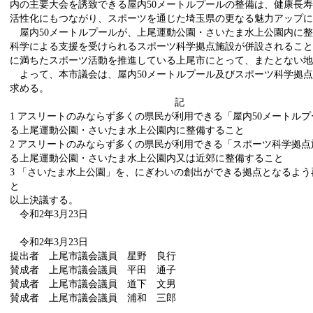
内の主要大会を誘致できる屋内50メートルプールの整備は、健康長
活性化にもつながり、スポーツを通じた埼玉県の更なる魅力アップに
屋内50メートルプールが、上尾運動公園・さいたま水上公園内に整
科学による支援を受けられるスポーツ科学拠点施設が併設されること
に満ちたスポーツ活動を推進している上尾市にとって、またとない
よって、本市議会は、屋内50メートルプール及びスポーツ科学拠点
求める。
記
1 アスリートのみならず多くの県民が利用できる「屋内50メートル
る上尾運動公園・さいたま水上公園内に整備すること
2 アスリートのみならず多くの県民が利用できる「スポーツ科学拠
る上尾運動公園・さいたま水上公園内又は近郊に整備すること
3 「さいたま水上公園」を、にぎわいの創出ができる拠点となるよ
と
以上決議する。
令和2年3月23日
上尾市
令和2年3月23日
提出者 上尾市議会議員 星野 良行
賛成者 上尾市議会議員 平田 通子
賛成者 上尾市議会議員 道下 文男
賛成者 上尾市議会議員 浦和 三郎