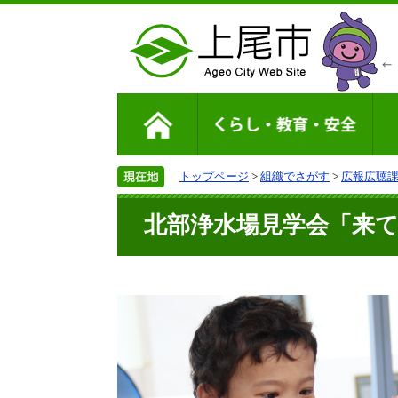
トップページ
>
組織でさがす
>
広報広聴
北部浄水場見学会「来