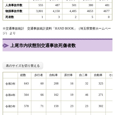
人身事故件数
555
487
501
380
481
物損事故件数
3,801
4,150
4,485
4653
4677
死者数
1
3
2
5
0
※交通事故統計 交通事故統計資料「HAND BOOK」（埼玉県警察ホームペー
ジ） より
上尾市内状態別交通事故死傷者数
表のサイズを切り替える
総数
歩行者
自転車
原付車
自二車
自動車
その
643
60
208
16
32
325
令和3年
564
66
162
19
46
271
令和4年
578
71
159
23
23
302
令和5年