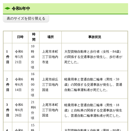
令和6年中
表のサイズを切り替える
時
日時
場所
事故状況
間
10
1
大型貨物自動車と歩行者（女性・84歳）
令和6
時
上尾市本町
件
の関係する交通事故が発生し、歩行者が
年5月
48
三丁目地内
目
死亡した。
21日
分
市道
頃
16
2
軽乗用車と普通自動二輪車（男性・59
令和6
時
上尾市緑丘
件
歳）の関係する交通事故が発生し、普通
年6月
00
三丁目地内
目
自動二輪車運転者が死亡した。
14日
分
国道
頃
21
3
令和6
上尾市本町
軽乗用車と普通自動二輪車（男性・18
時6
件
年6月
三丁目地内
歳）と自転車の関係する交通事故が発生
分
目
26日
国道
し、普通自動二輪車運転者が死亡した。
頃
15
大型貨物自動車と自転車（男性・80歳）
4
令和6
時