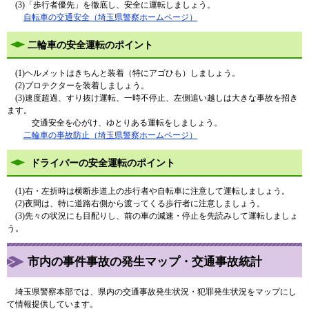
(3)「歩行者優先」を徹底し、安全に運転しましょう。
自転車の交通安全（埼玉県警察ホームページ）
二輪車の安全運転のポイント
(1)ヘルメットはきちんと装着（特にアゴひも）しましょう。
(2)プロテクターを装着しましょう。
(3)速度超過、すり抜け運転、一時不停止、左側追い越しは大きな事故を招き
ます。
交通安全を心がけ、ゆとりある運転をしましょう。
二輪車の事故防止（埼玉県警察ホームページ）
ドライバーの安全運転のポイント
(1)右・左折時は横断歩道上の歩行者や自転車に注意して運転しましょう。
(2)夜間は、特に道路右側から渡ってくる歩行者に注意しましょう。
(3)先々の状況にも目配りし、前の車の減速・停止を先読みして運転しましょ
う。
市内の事件事故の発生マップ・交通事故統計
埼玉県警察本部では、県内の交通事故発生状況・犯罪発生状況をマップにし
て情報提供しています。