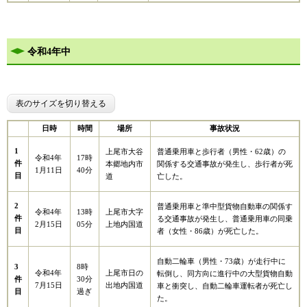
令和4年中
表のサイズを切り替える
日時
時間
場所
事故状況
1
上尾市大谷
普通乗用車と歩行者（男性・62歳）の
令和4年
17時
件
本郷地内市
関係する交通事故が発生し、歩行者が死
1月11日
40分
目
道
亡した。
2
普通乗用車と準中型貨物自動車の関係す
令和4年
13時
上尾市大字
件
る交通事故が発生し、普通乗用車の同乗
2月15日
05分
上地内国道
目
者（女性・86歳）が死亡した。
自動二輪車（男性・73歳）が走行中に
3
8時
令和4年
上尾市日の
転倒し、同方向に進行中の大型貨物自動
件
30分
7月15日
出地内国道
車と衝突し、自動二輪車運転者が死亡し
目
過ぎ
た。