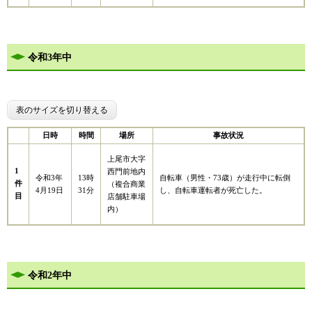
令和3年中
表のサイズを切り替える
日時
時間
場所
事故状況
上尾市大字
1
西門前地内
令和3年
13時
自転車（男性・73歳）が走行中に転倒
件
（複合商業
4月19日
31分
し、自転車運転者が死亡した。
目
店舗駐車場
内）
令和2年中