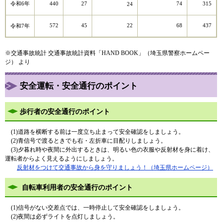
令和6年
440
27
74
315
24
572
45
22
68
437
令和7年
※交通事故統計 交通事故統計資料「HAND BOOK」（埼玉県警察ホームペー
ジ） より
安全運転・安全通行のポイント
歩行者の安全通行のポイント
(1)道路を横断する前は一度立ち止まって安全確認をしましょう。
(2)青信号で渡るときでも右・左折車に目配りしましょう。
(3)夕暮れ時や夜間に外出するときは、明るい色の衣服や反射材を身に着け、
運転者からよく見えるようにしましょう。
反射材をつけて交通事故から身を守りましょう！​（埼玉県ホームページ）
自転車利用者の安全通行のポイント
(1)信号がない交差点では、一時停止して安全確認をしましょう。
(2)夜間は必ずライトを点灯しましょう。