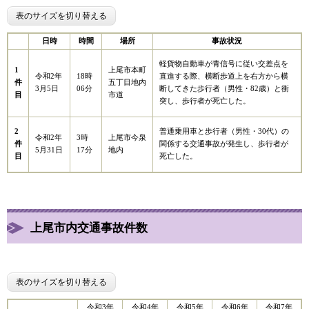
表のサイズを切り替える
日時
時間
場所
事故状況
軽貨物自動車が青信号に従い交差点を
1
上尾市本町
令和2年
18時
直進する際、横断歩道上を右方から横
件
五丁目地内
3月5日
06分
断してきた歩行者（男性・82歳）と衝
目
市道
突し、歩行者が死亡した。
2
普通乗用車と歩行者（男性・30代）の
令和2年
3時
上尾市今泉
件
関係する交通事故が発生し、歩行者が
5月31日
17分
地内
目
死亡した。
上尾市内交通事故件数
表のサイズを切り替える
令和3年
令和4年
令和5年
令和6年
令和7年