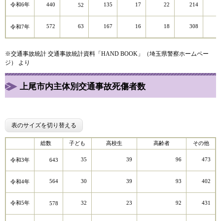
令和6年
440
135
17
22
214
52
572
63
167
16
18
308
令和7年
※交通事故統計 交通事故統計資料「HAND BOOK」（埼玉県警察ホームペー
ジ） より
上尾市内主体別交通事故死傷者数
表のサイズを切り替える
総数
子ども
高校生
高齢者
その他
35
39
96
473
令和3年
643
564
30
39
93
402
令和4年
令和5年
32
23
92
431
578