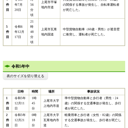
上尾市平塚
の関係する事故が発生し、自転車運転者
件
年7月
56
地内市道
が死亡した。
目
20日
分
頃
21
5
令和6
時
中型貨物自動車（60歳・男性）が遮音壁
上尾市瓦葺
件
年12月
48
に衝突し、運転者が死亡した。
地内国道
目
17日
分
頃
令和5年中
表のサイズを切り替える
日時
時間
場所
事故状況
1
令和5年
1時
準中型貨物自動車と歩行者（男性・24
上尾市大字
件
12月11
45
歳）の関係する交通事故が発生し、歩行
上地内市道
目
日
分
者が死亡した。
2
令和5年
0時
上尾市大字
軽乗用車と歩行者（女性・82歳）の関係
件
12月21
18
瓦葺地内市
する交通事故が発生し、歩行者が死亡し
目
日
分
道
た。