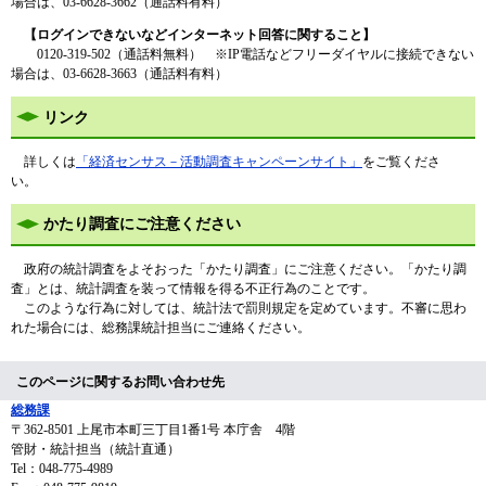
場合は、03-6628-3662（通話料有料）
【ログインできないなどインターネット回答に関すること】
0120-319-502（通話料無料） ※IP電話などフリーダイヤルに接続できない
場合は、03-6628-3663（通話料有料）
リンク
詳しくは
「経済センサス－活動調査キャンペーンサイト」
をご覧くださ
い。
かたり調査にご注意ください
政府の統計調査をよそおった「かたり調査」にご注意ください。「かたり調
査」とは、統計調査を装って情報を得る不正行為のことです。
このような行為に対しては、統計法で罰則規定を定めています。不審に思わ
れた場合には、総務課統計担当にご連絡ください。
このページに関するお問い合わせ先
総務課
〒362-8501
上尾市本町三丁目1番1号 本庁舎 4階
管財・統計担当（統計直通）
Tel：048-775-4989