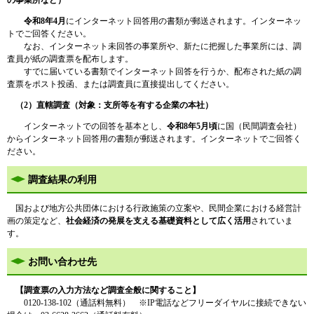
の事業所など）
令和8年4月
にインターネット回答用の書類が郵送されます。インターネッ
トでご回答ください。
なお、インターネット未回答の事業所や、新たに把握した事業所には、調
査員が紙の調査票を配布します。
すでに届いている書類でインターネット回答を行うか、配布された紙の調
査票をポスト投函、または調査員に直接提出してください。
（2）直轄調査（対象：支所等を有する企業の本社）
インターネットでの回答を基本とし、
令和8年5月頃
に国（民間調査会社）
からインターネット回答用の書類が郵送されます。インターネットでご回答く
ださい。
調査結果の利用
国および地方公共団体における行政施策の立案や、民間企業における経営計
画の策定など、
社会経済の発展を支える基礎資料として広く活用
されていま
す。
お問い合わせ先
【調査票の入力方法など調査全般に関すること】
0120-138-102（通話料無料） ※IP電話などフリーダイヤルに接続できない