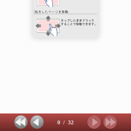
0
/
32