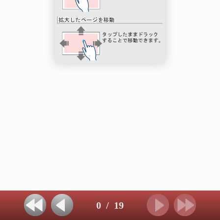
0
/
19