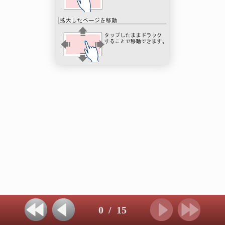
0
/
15