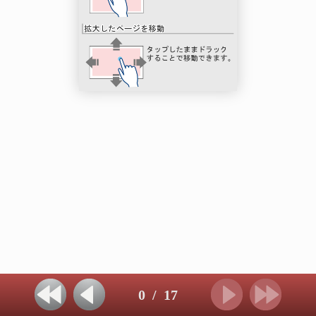
0
/
17