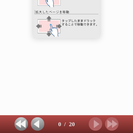
0
/
20